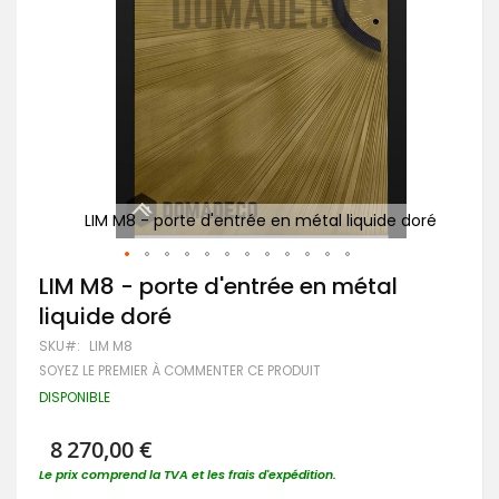
P
 doré
LIM M8 - porte d'entrée en métal liquide doré
Passer
LIM M8 - porte d'entrée en métal
au
liquide doré
début
de
SKU
LIM M8
la
SOYEZ LE PREMIER À COMMENTER CE PRODUIT
Galerie
d’images
DISPONIBLE
8 270,00 €
Le prix comprend la TVA et les frais d'expédition.