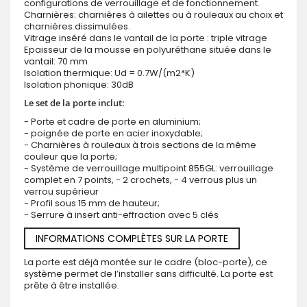
configurations de verrouillage et de fonctionnement.
Charnières: charnières à ailettes ou à rouleaux au choix et
charnières dissimulées.
Vitrage inséré dans le vantail de la porte : triple vitrage
Epaisseur de la mousse en polyuréthane située dans le
vantail: 70 mm
Isolation thermique: Ud = 0.7W/(m2*K)
Isolation phonique: 30dB
Le set de la porte inclut:
- Porte et cadre de porte en aluminium;
- poignée de porte en acier inoxydable;
- Charnières à rouleaux à trois sections de la même
couleur que la porte;
- Système de verrouillage multipoint 855GL: verrouillage
complet en 7 points, - 2 crochets, - 4 verrous plus un
verrou supérieur
- Profil sous 15 mm de hauteur;
- Serrure à insert anti-effraction avec 5 clés
INFORMATIONS COMPLÈTES SUR LA PORTE
La porte est déjà montée sur le cadre (bloc-porte), ce
système permet de l’installer sans difficulté. La porte est
prête à être installée.