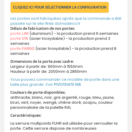
CLIQUEZ ICI POUR SÉLECTIONNER LA CONFIGURATION
Les portes sont fabriquées après que la commande a été
passée sur le site Web domadeco.fr
Délais de fabrication de nos portes:
porte
LIM
(aluminium) - la production prend 6 semaines
porte
STA
(acier Inoxydable) - la production prend 3
semaines
porte
FARGO
(acier Inoxydable) - la production prend 8
semaines
Dimensions de la porte avec cadre:
Largeur à partir de: 900mm à 1550mm
Hauteur à partir de: 2000mm à 2860mm
Vous pouvez commander ce modèle de porte dans une
taille plus grande. Voir
PIVOTANTE M8
Couleurs de porte disponibles:
anthracite, blanc, noir, gris argenté, rouge, bleu, jaune,
brun, vert, noyer, wengé, chêne doré, acajou, couleur
personnalisée de la palette RAL
Caractéristiques:
La serrure multipoints FUHR est utilisée pour verrouiller la
porte. Cette serrure dispose de nombreuses