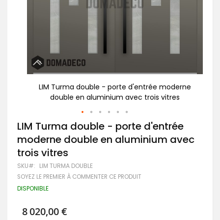
erne
LIM Turma double - porte d'entrée moderne
L
s
double en aluminium avec trois vitres
Passer
LIM Turma double - porte d'entrée
au
moderne double en aluminium avec
début
de
trois vitres
la
Galerie
SKU
LIM TURMA DOUBLE
d’images
SOYEZ LE PREMIER À COMMENTER CE PRODUIT
DISPONIBLE
8 020,00 €