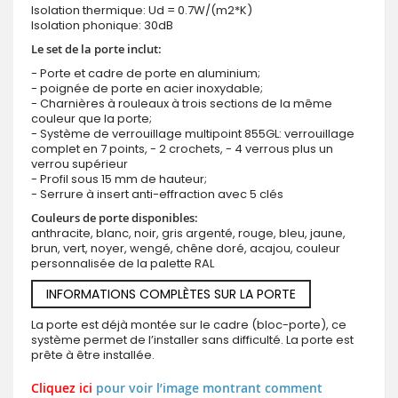
Isolation thermique: Ud = 0.7W/(m2*K)
Isolation phonique: 30dB
Le set de la porte inclut:
- Porte et cadre de porte en aluminium;
- poignée de porte en acier inoxydable;
- Charnières à rouleaux à trois sections de la même
couleur que la porte;
- Système de verrouillage multipoint 855GL: verrouillage
complet en 7 points, - 2 crochets, - 4 verrous plus un
verrou supérieur
- Profil sous 15 mm de hauteur;
- Serrure à insert anti-effraction avec 5 clés
Couleurs de porte disponibles:
anthracite, blanc, noir, gris argenté, rouge, bleu, jaune,
brun, vert, noyer, wengé, chêne doré, acajou, couleur
personnalisée de la palette RAL
INFORMATIONS COMPLÈTES SUR LA PORTE
La porte est déjà montée sur le cadre (bloc-porte), ce
système permet de l’installer sans difficulté. La porte est
prête à être installée.
Cliquez ici
pour voir l’image montrant comment