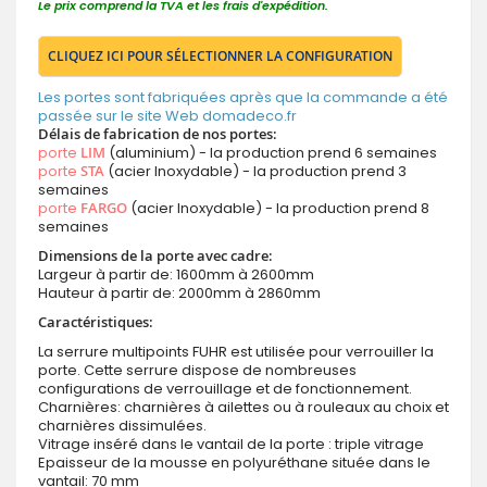
Le prix comprend la TVA et les frais d'expédition.
CLIQUEZ ICI POUR SÉLECTIONNER LA CONFIGURATION
Les portes sont fabriquées après que la commande a été
passée sur le site Web domadeco.fr
Délais de fabrication de nos portes:
porte
LIM
(aluminium) - la production prend 6 semaines
porte
STA
(acier Inoxydable) - la production prend 3
semaines
porte
FARGO
(acier Inoxydable) - la production prend 8
semaines
Dimensions de la porte avec cadre:
Largeur à partir de: 1600mm à 2600mm
Hauteur à partir de: 2000mm à 2860mm
Caractéristiques:
La serrure multipoints FUHR est utilisée pour verrouiller la
porte. Cette serrure dispose de nombreuses
configurations de verrouillage et de fonctionnement.
Charnières: charnières à ailettes ou à rouleaux au choix et
charnières dissimulées.
Vitrage inséré dans le vantail de la porte : triple vitrage
Epaisseur de la mousse en polyuréthane située dans le
vantail: 70 mm