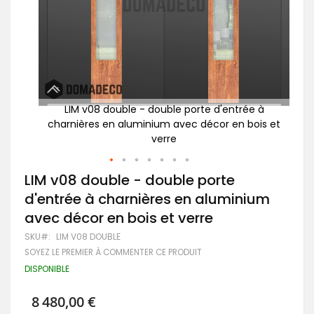
e à
LIM v08 double - double porte d'entrée à
ois et
charnières en aluminium avec décor en bois et
ch
verre
Passer
LIM v08 double - double porte
au
d'entrée à charnières en aluminium
début
de
avec décor en bois et verre
la
Galerie
SKU
LIM V08 DOUBLE
d’images
SOYEZ LE PREMIER À COMMENTER CE PRODUIT
DISPONIBLE
8 480,00 €