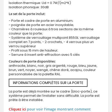
Isolation thermique: Ud = 0.7W/(m2*K)
Isolation phonique: 30dB
Le set de la porte inclut:
- Porte et cadre de porte en aluminium;
- poignée de porte en acier inoxydable;
- Charnières à rouleaux à trois sections de la même
couleur que la porte;
- Système de verrouillage multipoint 855GL: verrouillage
complet en 7 points, - 2 crochets, - 4 verrous plus un
verrou supérieur
- Profil sous 15 mm de hauteur;
- Serrure à insert anti-effraction avec 5 clés
Couleurs de porte disponibles:
anthracite, blanc, noir, gris argenté, rouge, bleu, jaune,
brun, vert, noyer, wengé, chêne doré, acajou, couleur
personnalisée de la palette RAL
INFORMATIONS COMPLÈTES SUR LA PORTE
La porte est déjà montée sur le cadre (bloc-porte), ce
système permet de l’installer sans difficulté. La porte est
prête à être installée.
Cliquez ici
pour voir l’image montrant comment