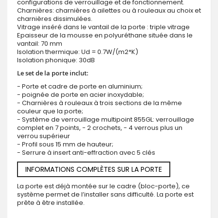
configurations de verrouillage et de fonctionnement.
Charnières: charnières à ailettes ou à rouleaux au choix et
charnières dissimulées.
Vitrage inséré dans le vantail de la porte : triple vitrage
Epaisseur de la mousse en polyuréthane située dans le
vantail: 70 mm
Isolation thermique: Ud = 0.7W/(m2*K)
Isolation phonique: 30dB
Le set de la porte inclut:
- Porte et cadre de porte en aluminium;
- poignée de porte en acier inoxydable;
- Charnières à rouleaux à trois sections de la même
couleur que la porte;
- Système de verrouillage multipoint 855GL: verrouillage
complet en 7 points, - 2 crochets, - 4 verrous plus un
verrou supérieur
- Profil sous 15 mm de hauteur;
- Serrure à insert anti-effraction avec 5 clés
INFORMATIONS COMPLÈTES SUR LA PORTE
La porte est déjà montée sur le cadre (bloc-porte), ce
système permet de l’installer sans difficulté. La porte est
prête à être installée.