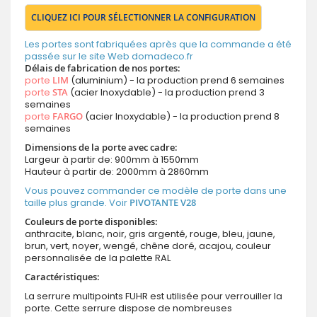
CLIQUEZ ICI POUR SÉLECTIONNER LA CONFIGURATION
Les portes sont fabriquées après que la commande a été
passée sur le site Web domadeco.fr
Délais de fabrication de nos portes:
porte
LIM
(aluminium) - la production prend 6 semaines
porte
STA
(acier Inoxydable) - la production prend 3
semaines
porte
FARGO
(acier Inoxydable) - la production prend 8
semaines
Dimensions de la porte avec cadre:
Largeur à partir de: 900mm à 1550mm
Hauteur à partir de: 2000mm à 2860mm
Vous pouvez commander ce modèle de porte dans une
taille plus grande. Voir
PIVOTANTE V28
Couleurs de porte disponibles:
anthracite, blanc, noir, gris argenté, rouge, bleu, jaune,
brun, vert, noyer, wengé, chêne doré, acajou, couleur
personnalisée de la palette RAL
Caractéristiques:
La serrure multipoints FUHR est utilisée pour verrouiller la
porte. Cette serrure dispose de nombreuses