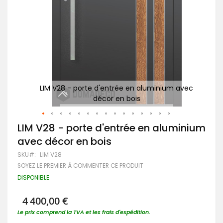
avec
LIM V28 - porte d'entrée en aluminium avec
P
décor en bois
Passer
LIM V28 - porte d'entrée en aluminium
au
avec décor en bois
début
de
SKU
LIM V28
la
SOYEZ LE PREMIER À COMMENTER CE PRODUIT
Galerie
d’images
DISPONIBLE
4 400,00 €
Le prix comprend la TVA et les frais d'expédition.