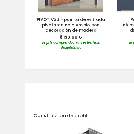
PIVOT V36 - puerta de entrada
P
pivotante de aluminio con
alumi
decoración de madera
dr
8 150,00 €
Le prix comprend la TVA et les frais
Le 
d'expédition.