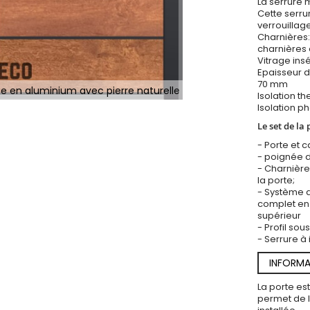
La serrure m
Cette serr
verrouillag
Charnières:
charnières 
Vitrage insé
Epaisseur d
70 mm
ée en aluminium avec pierre naturelle
Isolation t
Isolation p
Le set de la 
- Porte et 
- poignée d
- Charnière
la porte;
- Système d
complet en 
supérieur
- Profil so
- Serrure à 
INFORMA
La porte es
permet de l’