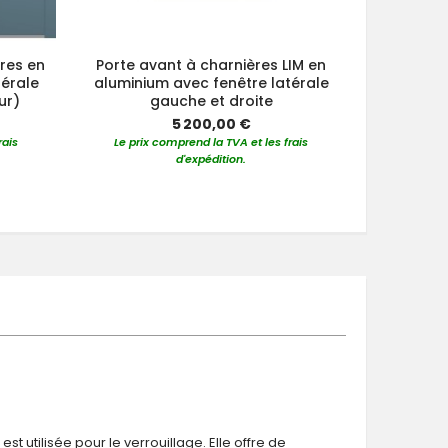
ères en
Porte avant à charnières LIM en
Porte
térale
aluminium avec fenêtre latérale
alum
ur)
gauche et droite
s
5 200,00 €
rais
Le prix comprend la TVA et les frais
Le prix 
d'expédition.