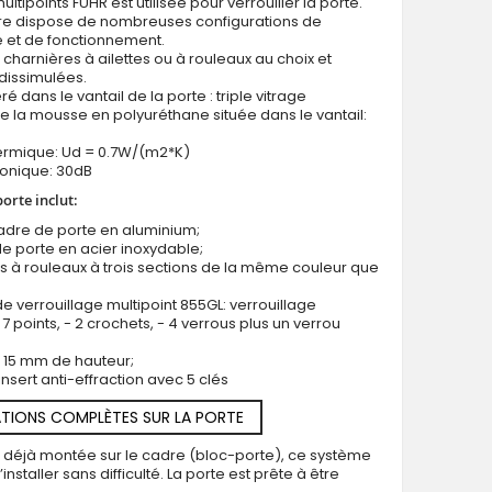
ultipoints FUHR est utilisée pour verrouiller la porte.
ure dispose de nombreuses configurations de
e et de fonctionnement.
 charnières à ailettes ou à rouleaux au choix et
dissimulées.
ré dans le vantail de la porte : triple vitrage
e la mousse en polyuréthane située dans le vantail:
Porte d'entrée en aluminium anthracite avec décor bois c
hermique: Ud = 0.7W/(m2*K)
honique: 30dB
porte inclut:
cadre de porte en aluminium;
e porte en acier inoxydable;
s à rouleaux à trois sections de la même couleur que
e verrouillage multipoint 855GL: verrouillage
7 points, - 2 crochets, - 4 verrous plus un verrou
us 15 mm de hauteur;
insert anti-effraction avec 5 clés
TIONS COMPLÈTES SUR LA PORTE
t déjà montée sur le cadre (bloc-porte), ce système
installer sans difficulté. La porte est prête à être