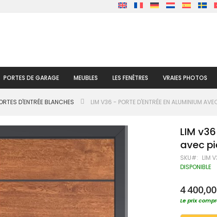
PORTES DE GARAGE
MEUBLES
LES FENÊTRES
VRAIES PHOTOS
ORTES D'ENTRÉE BLANCHES
LIM V36 - PORTE D'ENTRÉE EN ALUMINIUM AVE
LIM v36
avec pi
SKU
LIM 
DISPONIBLE
4 400,00
Le prix compre