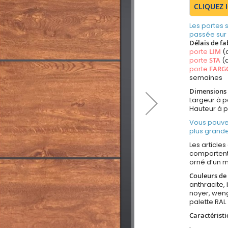
CLIQUEZ 
Les portes
passée sur
Délais de fa
porte
LIM
(
porte
STA
(a
porte
FARG
semaines
Dimensions 
Largeur à 
Hauteur à 
Vous pouve
plus grande
Les article
comportent 
orné d’un mo
Couleurs de 
anthracite, 
noyer, weng
palette RAL
Caractéristi