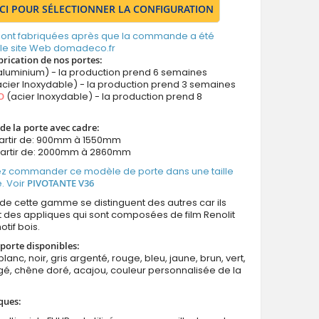
ICI POUR SÉLECTIONNER LA CONFIGURATION
 sont fabriquées après que la commande a été
 le site Web domadeco.fr
brication de nos portes:
aluminium) - la production prend 6 semaines
cier Inoxydable) - la production prend 3 semaines
O
(acier Inoxydable) - la production prend 8
de la porte avec cadre:
partir de: 900mm à 1550mm
partir de: 2000mm à 2860mm
z commander ce modèle de porte dans une taille
. Voir
PIVOTANTE V36
s de cette gamme se distinguent des autres car ils
des appliques qui sont composées de film Renolit
tif bois.
porte disponibles:
blanc, noir, gris argenté, rouge, bleu, jaune, brun, vert,
é, chêne doré, acajou, couleur personnalisée de la
ques: