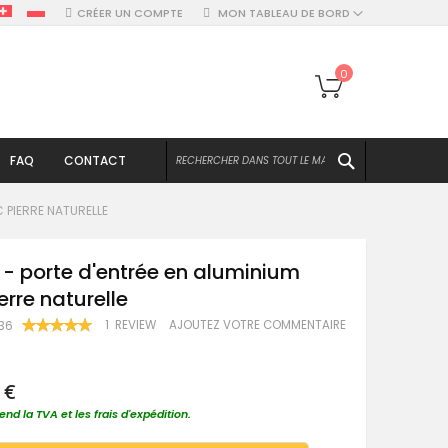
CRÉER UN COMPTE
MON TABLEAU DE BORD
Mon panier
0
CHERCHER
FAQ
CONTACT
C PIERRE NATURELLE
 - porte d'entrée en aluminium
erre naturelle
RATING:
1
REVIEW
AJOUTEZ VOTRE COMMENTAIRE
V36
100
100
% OF
 €
nd la TVA et les frais d'expédition.