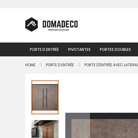
Skip
to
Content
PORTE D ENTRÉE
PIVOTANTES
PORTES DOUBLES
HOME
PORTE D ENTRÉE
PORTE D'ENTRÉE AVEC LATERA
Passer
à
la
fin
de
la
galerie
d’images