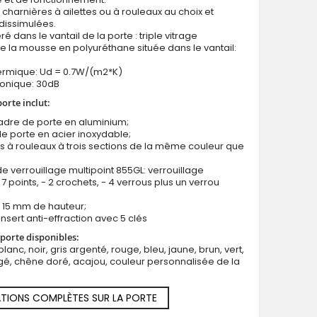
 charnières à ailettes ou à rouleaux au choix et
dissimulées.
ré dans le vantail de la porte : triple vitrage
e la mousse en polyuréthane située dans le vantail:
hermique: Ud = 0.7W/(m2*K)
honique: 30dB
Porte d'entrée double en aluminium « Rust » recouverte de qu
porte inclut:
cadre de porte en aluminium;
e porte en acier inoxydable;
s à rouleaux à trois sections de la même couleur que
e verrouillage multipoint 855GL: verrouillage
7 points, - 2 crochets, - 4 verrous plus un verrou
us 15 mm de hauteur;
insert anti-effraction avec 5 clés
porte disponibles:
blanc, noir, gris argenté, rouge, bleu, jaune, brun, vert,
é, chêne doré, acajou, couleur personnalisée de la
TIONS COMPLÈTES SUR LA PORTE