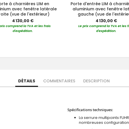
orte à charnières LIM en
Porte d'entrée LIM à charni
nium avec fenêtre latérale
aluminium avec fenêtre la
oite (vue de l'extérieur)
gauche (vue de l'extérie
4 130,00 €
4 130,00 €
prix comprend la TVA et les frais
Le prix comprend la TVA et les f
d'expédition.
d'expédition.
DÉTAILS
COMMENTAIRES
DESCRIPTION