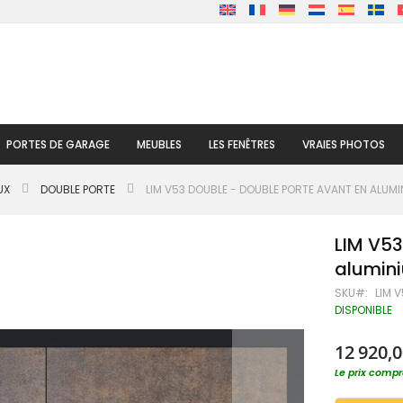
PORTES DE GARAGE
MEUBLES
LES FENÊTRES
VRAIES PHOTOS
UX
DOUBLE PORTE
LIM V53 DOUBLE - DOUBLE PORTE AVANT EN ALUM
LIM V53
alumini
SKU
LIM 
DISPONIBLE
12 920,0
Le prix compre