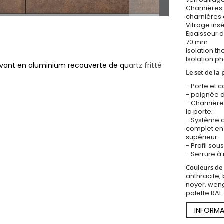
Charnières:
charnières 
Vitrage insé
Epaisseur d
70 mm
Isolation t
Isolation p
avant en aluminium recouverte de quartz fritté
Le set de la 
- Porte et 
- poignée d
- Charnière
la porte;
- Système d
complet en 
supérieur
- Profil so
- Serrure à 
Couleurs de 
anthracite, 
noyer, weng
palette RAL
INFORMA