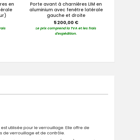
ères en
Porte avant à charnières LIM en
Porte
térale
aluminium avec fenêtre latérale
alum
ur)
gauche et droite
s
5 200,00 €
rais
Le prix comprend la TVA et les frais
Le prix 
d'expédition.