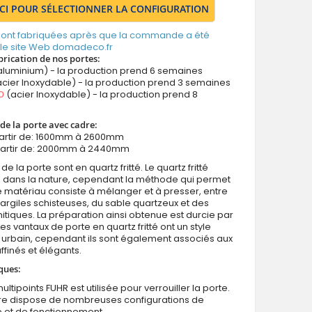
ICI POUR SÉLECTIONNER LA CONFIGURATION
 sont fabriquées après que la commande a été
 le site Web domadeco.fr
brication de nos portes:
aluminium) - la production prend 6 semaines
cier Inoxydable) - la production prend 3 semaines
O
(acier Inoxydable) - la production prend 8
de la porte avec cadre:
partir de: 1600mm à 2600mm
partir de: 2000mm à 2440mm
de la porte sont en quartz fritté. Le quartz fritté
s dans la nature, cependant la méthode qui permet
e matériau consiste à mélanger et à presser, entre
 argiles schisteuses, du sable quartzeux et des
itiques. La préparation ainsi obtenue est durcie par
Les vantaux de porte en quartz fritté ont un style
et urbain, cependant ils sont également associés aux
affinés et élégants.
ques:
ultipoints FUHR est utilisée pour verrouiller la porte.
ure dispose de nombreuses configurations de
e et de fonctionnement.