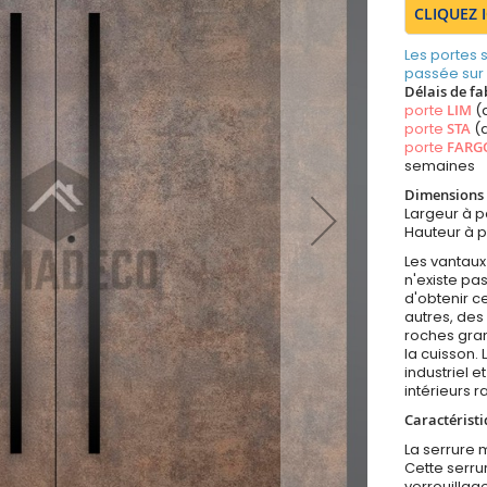
CLIQUEZ 
Les portes
passée sur
Délais de fa
porte
LIM
(
porte
STA
(a
porte
FARG
semaines
Dimensions 
Largeur à 
Hauteur à 
Les vantaux 
n'existe pa
d'obtenir c
autres, des
roches gran
la cuisson. 
industriel 
intérieurs r
Caractéristi
La serrure m
Cette serr
verrouillag