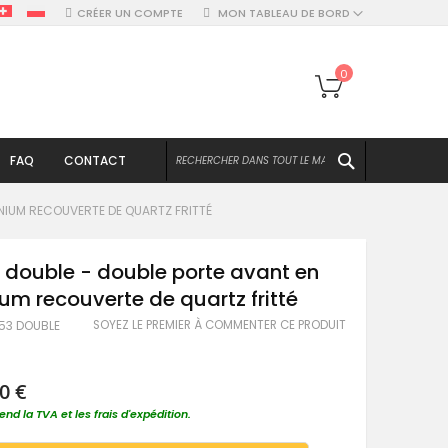
CRÉER UN COMPTE
MON TABLEAU DE BORD
Mon panier
0
CHERCHER
FAQ
CONTACT
INIUM RECOUVERTE DE QUARTZ FRITTÉ
 double - double porte avant en
um recouverte de quartz fritté
SOYEZ LE PREMIER À COMMENTER CE PRODUIT
V53 DOUBLE
0 €
nd la TVA et les frais d'expédition.