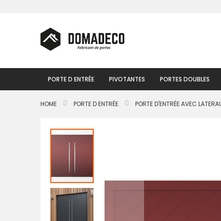
Skip
to
Content
PORTE D ENTRÉE
PIVOTANTES
PORTES DOUBLES
HOME
PORTE D ENTRÉE
PORTE D'ENTRÉE AVEC LATERA
Passer
à
la
fin
de
la
galerie
d’images