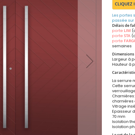
CLIQUEZ 
Les portes
passée sur
Délais de fa
porte
LIM
(
porte
STA
(a
porte
FARG
semaines
Dimensions 
Largeur à 
Hauteur à 
Caractéristi
La serrure m
Cette serr
verrouillag
Charnières:
charnières 
Vitrage insé
Epaisseur d
70 mm
Isolation t
Isolation p
Le set de la 