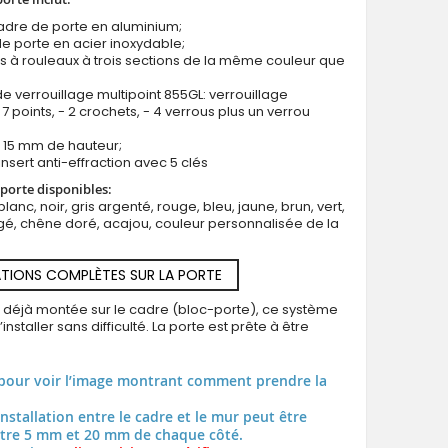
cadre de porte en aluminium;
e porte en acier inoxydable;
s à rouleaux à trois sections de la même couleur que
e verrouillage multipoint 855GL: verrouillage
LIM v59 double - porte extérieure double en aluminium pré-
7 points, - 2 crochets, - 4 verrous plus un verrou
nervures
us 15 mm de hauteur;
insert anti-effraction avec 5 clés
porte disponibles:
blanc, noir, gris argenté, rouge, bleu, jaune, brun, vert,
é, chêne doré, acajou, couleur personnalisée de la
TIONS COMPLÈTES SUR LA PORTE
t déjà montée sur le cadre (bloc-porte), ce système
installer sans difficulté. La porte est prête à être
pour voir l’image montrant comment prendre la
installation entre le cadre et le mur peut être
tre 5 mm et 20 mm de chaque côté.