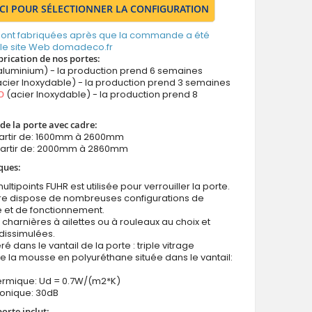
ICI POUR SÉLECTIONNER LA CONFIGURATION
 sont fabriquées après que la commande a été
 le site Web domadeco.fr
brication de nos portes:
aluminium) - la production prend 6 semaines
cier Inoxydable) - la production prend 3 semaines
O
(acier Inoxydable) - la production prend 8
de la porte avec cadre:
partir de: 1600mm à 2600mm
partir de: 2000mm à 2860mm
ques:
ultipoints FUHR est utilisée pour verrouiller la porte.
ure dispose de nombreuses configurations de
e et de fonctionnement.
 charnières à ailettes ou à rouleaux au choix et
dissimulées.
ré dans le vantail de la porte : triple vitrage
e la mousse en polyuréthane située dans le vantail:
hermique: Ud = 0.7W/(m2*K)
honique: 30dB
porte inclut: