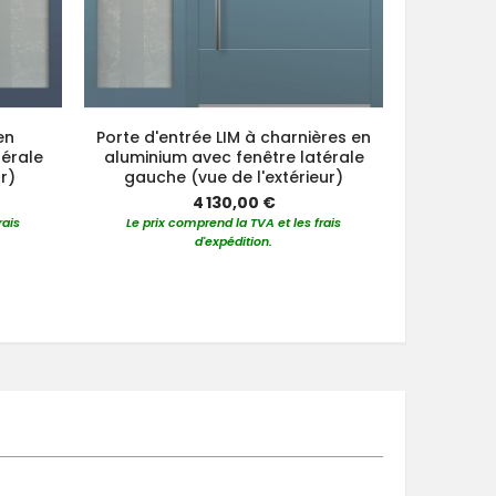
en
Porte d'entrée LIM à charnières en
Porte av
térale
aluminium avec fenêtre latérale
aluminiu
ur)
gauche (vue de l'extérieur)
g
4 130,00 €
rais
Le prix comprend la TVA et les frais
Le prix 
d'expédition.