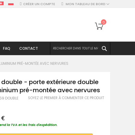
CRÉER UN COMPTE
MON TABLEAU DE BORD
Mon panier
0
CHERCHER
FAQ
CONTACT
 ALUMINIUM PRÉ-MONTÉE AVEC NERVURES
 double - porte extérieure double
minium pré-montée avec nervures
SOYEZ LE PREMIER À COMMENTER CE PRODUIT
V59 DOUBLE
 €
nd la TVA et les frais d'expédition.