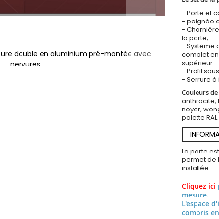
- Porte et 
- poignée d
- Charnière
la porte;
- Système d
rieure double en aluminium pré-montée avec
complet en 
supérieur
nervures
- Profil so
- Serrure à 
Couleurs de 
anthracite, 
noyer, weng
palette RAL
INFORMA
La porte es
permet de l’
installée.
Cliquez ici
mesure.
L'espace d'
compris en