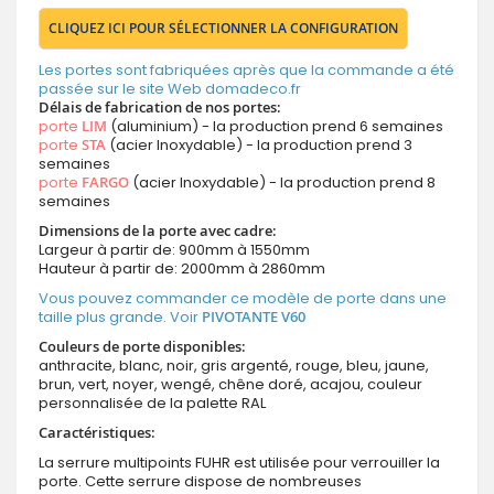
CLIQUEZ ICI POUR SÉLECTIONNER LA CONFIGURATION
Les portes sont fabriquées après que la commande a été
passée sur le site Web domadeco.fr
Délais de fabrication de nos portes:
porte
LIM
(aluminium) - la production prend 6 semaines
porte
STA
(acier Inoxydable) - la production prend 3
semaines
porte
FARGO
(acier Inoxydable) - la production prend 8
semaines
Dimensions de la porte avec cadre:
Largeur à partir de: 900mm à 1550mm
Hauteur à partir de: 2000mm à 2860mm
Vous pouvez commander ce modèle de porte dans une
taille plus grande. Voir
PIVOTANTE V60
Couleurs de porte disponibles:
anthracite, blanc, noir, gris argenté, rouge, bleu, jaune,
brun, vert, noyer, wengé, chêne doré, acajou, couleur
personnalisée de la palette RAL
Caractéristiques:
La serrure multipoints FUHR est utilisée pour verrouiller la
porte. Cette serrure dispose de nombreuses