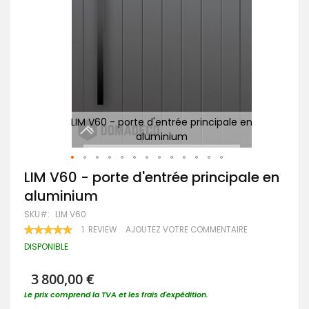
n
LIM V60 - porte d'entrée principale en
aluminium
Passer
LIM V60 - porte d'entrée principale en
au
aluminium
début
de
SKU
LIM V60
la
RATING:
1
REVIEW
AJOUTEZ VOTRE COMMENTAIRE
Galerie
100
100
% OF
d’images
DISPONIBLE
3 800,00 €
Le prix comprend la TVA et les frais d'expédition.