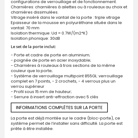
configurations de verrouillage et de fonctionnement.
Charnières: charnières à ailettes ou à rouleaux au choix et
charnières dissimulées.
Vitrage inséré dans le vantail de la porte : triple vitrage
Epaisseur de la mousse en polyuréthane située dans le
vantail: 70 mm
Isolation thermique: Ud = 0.7W/(m2*K)
Isolation phonique: 30dB
Le set de la porte inclut:
- Porte et cadre de porte en aluminium;
- poignée de porte en acier inoxydable;
- Charnières à rouleaux à trois sections de la même
couleur que la porte;
- Système de verrouillage multipoint 855GL: verrouillage
complet en 7 points, - 2 crochets, - 4 verrous plus un
verrou supérieur
- Profil sous 15 mm de hauteur;
- Serrure à insert anti-effraction avec 5 clés
INFORMATIONS COMPLÈTES SUR LA PORTE
La porte est déjà montée sur le cadre (bloc-porte), ce
système permet de l’installer sans difficulté. La porte est
prête à être installée.