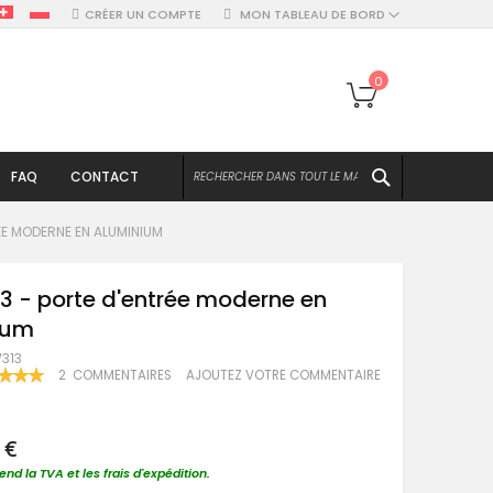
CRÉER UN COMPTE
MON TABLEAU DE BORD
Mon panier
0
CHERCHER
FAQ
CONTACT
RÉE MODERNE EN ALUMINIUM
3 - porte d'entrée moderne en
ium
W313
NG:
2
COMMENTAIRES
AJOUTEZ VOTRE COMMENTAIRE
100
 €
nd la TVA et les frais d'expédition.