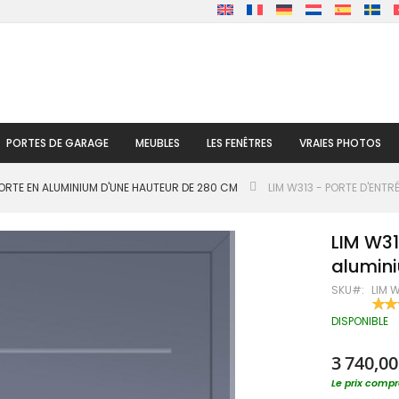
PORTES DE GARAGE
MEUBLES
LES FENÊTRES
VRAIES PHOTOS
ORTE EN ALUMINIUM D'UNE HAUTEUR DE 280 CM
LIM W313 - PORTE D'ENT
LIM W31
alumin
SKU
LIM 
RATI
100
% OF
DISPONIBLE
3 740,00
Le prix compre