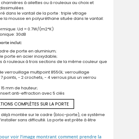
 charnières à ailettes ou à rouleaux au choix et
dissimulées.
ré dans le vantail de la porte : triple vitrage
e la mousse en polyuréthane située dans le vantail:
hermique: Ud = 0.7W/(m2*K)
honique: 30dB
Porte d'entrée moderne en aluminium gris tourterel
porte inclut:
cadre de porte en aluminium;
e porte en acier inoxydable;
s à rouleaux à trois sections de la même couleur que
e verrouillage multipoint 855GL: verrouillage
7 points, - 2 crochets, - 4 verrous plus un verrou
us 15 mm de hauteur;
insert anti-effraction avec 5 clés
TIONS COMPLÈTES SUR LA PORTE
t déjà montée sur le cadre (bloc-porte), ce système
installer sans difficulté. La porte est prête à être
pour voir l’image montrant comment prendre la