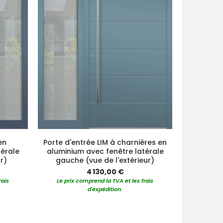
en
Porte d'entrée LIM à charnières en
Porte av
térale
aluminium avec fenêtre latérale
aluminiu
ur)
gauche (vue de l'extérieur)
g
4 130,00 €
rais
Le prix comprend la TVA et les frais
Le prix 
d'expédition.