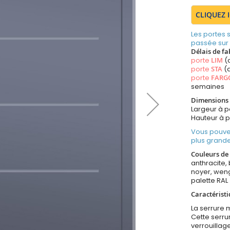
CLIQUEZ 
Les portes
passée sur
Délais de fa
porte
LIM
(
porte
STA
(a
porte
FARG
semaines
Dimensions 
Largeur à 
Hauteur à 
Vous pouve
plus grande
Couleurs de 
anthracite, 
noyer, weng
palette RAL
Caractéristi
La serrure m
Cette serr
verrouillag