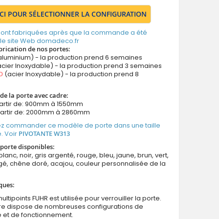
ICI POUR SÉLECTIONNER LA CONFIGURATION
 sont fabriquées après que la commande a été
 le site Web domadeco.fr
brication de nos portes:
aluminium) - la production prend 6 semaines
cier Inoxydable) - la production prend 3 semaines
O
(acier Inoxydable) - la production prend 8
de la porte avec cadre:
partir de: 900mm à 1550mm
partir de: 2000mm à 2860mm
z commander ce modèle de porte dans une taille
. Voir
PIVOTANTE W313
porte disponibles:
blanc, noir, gris argenté, rouge, bleu, jaune, brun, vert,
é, chêne doré, acajou, couleur personnalisée de la
ques:
ultipoints FUHR est utilisée pour verrouiller la porte.
ure dispose de nombreuses configurations de
e et de fonctionnement.