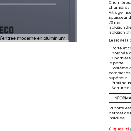
Charnières:
charnières 
Vitrage insé
Epaisseur d
70 mm
Isolation t
Isolation p
 d'entrée moderne en aluminium
Le set de la 
- Porte et 
- poignée d
- Charnière
la porte;
- Système d
complet en 
supérieur
- Profil so
- Serrure à 
INFORMA
La porte es
permet de l’
installée.
Cliquez ici