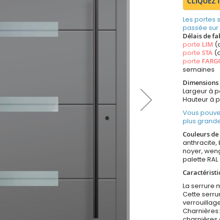
CLIQUEZ 
Les portes
passée sur
Délais de fa
porte
LIM
(
porte
STA
(a
porte
FARG
semaines
Dimensions 
Largeur à 
Hauteur à 
Vous pouve
plus grande
Couleurs de 
anthracite, 
noyer, weng
palette RAL
Caractéristi
La serrure m
Cette serr
verrouillag
Charnières:
charnières 