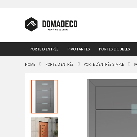
Skip
to
Content
PORTE D ENTRÉE
PIVOTANTES
PORTES DOUBLES
HOME
PORTE D ENTRÉE
PORTE D'ENTRÉE SIMPLE
P
Passer
à
la
fin
de
la
galerie
d’images