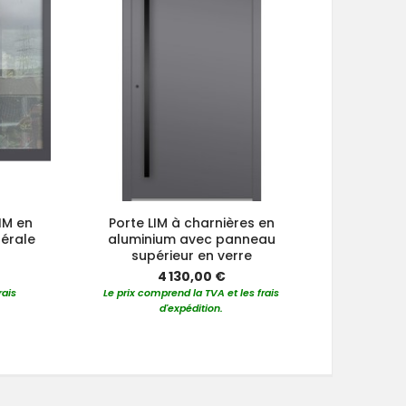
IM en
Porte LIM à charnières en
Porte av
térale
aluminium avec panneau
alumini
supérieur en verre
gauch
4 130,00 €
rais
Le prix comprend la TVA et les frais
Le prix 
d'expédition.