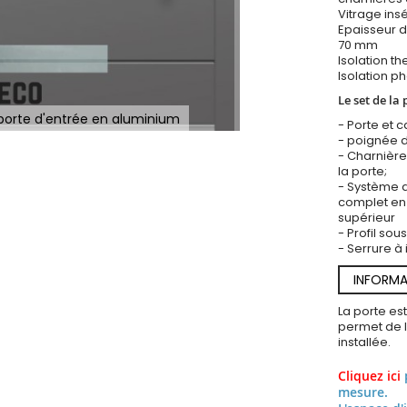
Vitrage insé
Epaisseur d
70 mm
Isolation t
Isolation p
Le set de la 
porte d'entrée en aluminium
- Porte et 
- poignée d
- Charnière
la porte;
- Système d
complet en 
supérieur
- Profil so
- Serrure à 
INFORMA
La porte es
permet de l’
installée.
Cliquez ici
mesure.