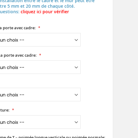
installation entre le cadre et le mur peut être
tre 5 mm et 20 mm de chaque côté.
questions:
cliquez ici pour vérifier
a porte avec cadre:
a porte avec cadre:
ture:
rme de T – poignée longue verticale ou poignée normale: