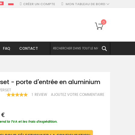
CRÉER UN COMPTE
MON TABLEAU DE BORD
Mon panier
0
CHERCHER
FAQ
CONTACT
set - porte d'entrée en aluminium
WERSET
RATING:
1
REVIEW
AJOUTEZ VOTRE COMMENTAIRE
100
100
% OF
 €
nd la TVA et les frais d'expédition.