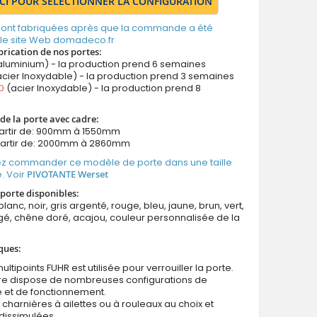
ICI POUR SÉLECTIONNER LA CONFIGURATION
 sont fabriquées après que la commande a été
 le site Web domadeco.fr
brication de nos portes:
aluminium) - la production prend 6 semaines
cier Inoxydable) - la production prend 3 semaines
O
(acier Inoxydable) - la production prend 8
de la porte avec cadre:
partir de: 900mm à 1550mm
partir de: 2000mm à 2860mm
z commander ce modèle de porte dans une taille
. Voir
PIVOTANTE Werset
porte disponibles:
blanc, noir, gris argenté, rouge, bleu, jaune, brun, vert,
é, chêne doré, acajou, couleur personnalisée de la
ques:
ultipoints FUHR est utilisée pour verrouiller la porte.
ure dispose de nombreuses configurations de
e et de fonctionnement.
 charnières à ailettes ou à rouleaux au choix et
dissimulées.