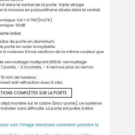
ré dans le vantail de la porte : triple vitrage
e la mousse en polyuréthane située dans le vantail:
hermique: Ud = 0.7W/(m2*K)
honique: 30dB
porte inclut:
Porte d'entrée contemporaine en aluminium orang
cadre de porte en aluminium;
e porte en acier inoxydable;
s à rouleaux à trois sections de la même couleur que
e verrouillage multipoint 855GL: verrouillage
7 points, - 2 crochets, - 4 verrous plus un verrou
us 15 mm de hauteur;
insert anti-effraction avec 5 clés
TIONS COMPLÈTES SUR LA PORTE
t déjà montée sur le cadre (bloc-porte), ce système
installer sans difficulté. La porte est prête à être
pour voir l’image montrant comment prendre la