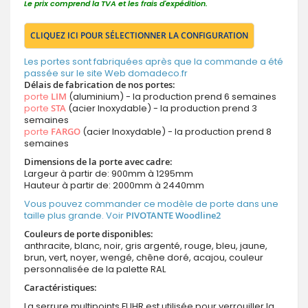
Le prix comprend la TVA et les frais d'expédition.
CLIQUEZ ICI POUR SÉLECTIONNER LA CONFIGURATION
Les portes sont fabriquées après que la commande a été
passée sur le site Web domadeco.fr
Délais de fabrication de nos portes:
porte
LIM
(aluminium) - la production prend 6 semaines
porte
STA
(acier Inoxydable) - la production prend 3
semaines
porte
FARGO
(acier Inoxydable) - la production prend 8
semaines
Dimensions de la porte avec cadre:
Largeur à partir de: 900mm à 1295mm
Hauteur à partir de: 2000mm à 2440mm
Vous pouvez commander ce modèle de porte dans une
taille plus grande. Voir
PIVOTANTE Woodline2
Couleurs de porte disponibles:
anthracite, blanc, noir, gris argenté, rouge, bleu, jaune,
brun, vert, noyer, wengé, chêne doré, acajou, couleur
personnalisée de la palette RAL
Caractéristiques:
La serrure multipoints FUHR est utilisée pour verrouiller la