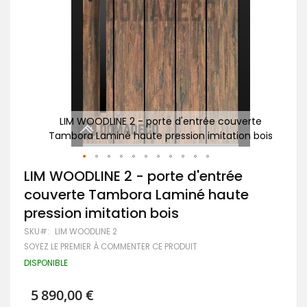
rte
LIM WOODLINE 2 - porte d'entrée couverte
n bois
Tambora Laminé haute pression imitation bois
Ta
Passer
LIM WOODLINE 2 - porte d'entrée
au
couverte Tambora Laminé haute
début
de
pression imitation bois
la
Galerie
SKU
LIM WOODLINE 2
d’images
SOYEZ LE PREMIER À COMMENTER CE PRODUIT
DISPONIBLE
5 890,00 €