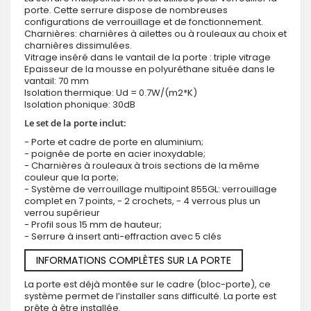
porte. Cette serrure dispose de nombreuses
configurations de verrouillage et de fonctionnement.
Charnières: charnières à ailettes ou à rouleaux au choix et
charnières dissimulées.
Vitrage inséré dans le vantail de la porte : triple vitrage
Epaisseur de la mousse en polyuréthane située dans le
vantail: 70 mm
Isolation thermique: Ud = 0.7W/(m2*K)
Isolation phonique: 30dB
Le set de la porte inclut:
- Porte et cadre de porte en aluminium;
- poignée de porte en acier inoxydable;
- Charnières à rouleaux à trois sections de la même
couleur que la porte;
- Système de verrouillage multipoint 855GL: verrouillage
complet en 7 points, - 2 crochets, - 4 verrous plus un
verrou supérieur
- Profil sous 15 mm de hauteur;
- Serrure à insert anti-effraction avec 5 clés
INFORMATIONS COMPLÈTES SUR LA PORTE
La porte est déjà montée sur le cadre (bloc-porte), ce
système permet de l’installer sans difficulté. La porte est
prête à être installée.