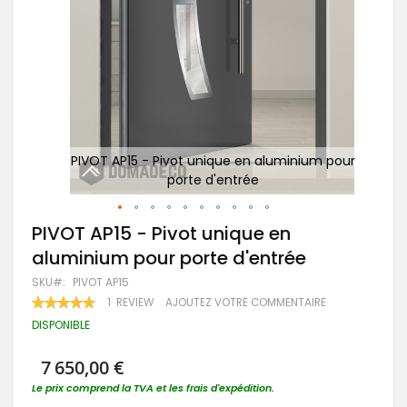
 pour
PIVOT AP15 - Pivot unique en aluminium pour
Po
porte d'entrée
Passer
PIVOT AP15 - Pivot unique en
au
aluminium pour porte d'entrée
début
de
SKU
PIVOT AP15
la
RATING:
1
REVIEW
AJOUTEZ VOTRE COMMENTAIRE
Galerie
100
100
% OF
d’images
DISPONIBLE
7 650,00 €
Le prix comprend la TVA et les frais d'expédition.