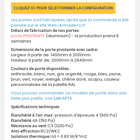
CLIQUEZ ICI POUR SÉLECTIONNER LA CONFIGURATION
Les portes sont fabriquées après que la commande a été
passée sur le site Web domadeco.fr
Délais de fabrication de nos portes:
porte
PIVOTANTE
(aluminium) - la production prend 6
semaines
Dimensions de la porte pivotante avec cadre:
Largeur à partir de: 1400mm à 2000mm
Hauteur à partir de: 2000mm à 2940mm
Couleurs de porte disponibles:
anthracite, blanc, noir, gris argenté, rouge, bleu, jaune,
brun, vert, noyer, wengé, chêne doré, acajou, couleur
personnalisée de la palette RAL
Vous pouvez commander ce modèle de porte dans une
taille plus petite. Voir
LIM AP15
Spécifications techniques
Étanchéité à l'air max.
pression d'épreuve 4 (600 Pa)
Étanchéité
4A (150 Pa)
Résistance au vent
C3 (1200 Pa)
Anti-effraction
RC2/WK2
Isolation thermique
Ud = 0.83 W/K*m2