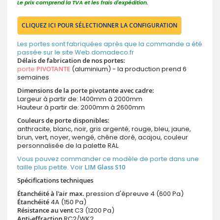
Le prix comprend la TVA et les frais d'expédition.
CLIQUEZ ICI POUR SÉLECTIONNER LA CONFIGURATION
Les portes sont fabriquées après que la commande a été
passée sur le site Web domadeco.fr
Délais de fabrication de nos portes:
porte
PIVOTANTE
(aluminium) - la production prend 6
semaines
Dimensions de la porte pivotante avec cadre:
Largeur à partir de: 1400mm à 2000mm
Hauteur à partir de: 2000mm à 2600mm
Couleurs de porte disponibles:
anthracite, blanc, noir, gris argenté, rouge, bleu, jaune,
brun, vert, noyer, wengé, chêne doré, acajou, couleur
personnalisée de la palette RAL
Vous pouvez commander ce modèle de porte dans une
taille plus petite. Voir
LIM Glass S10
Spécifications techniques
Étanchéité à l'air max.
pression d'épreuve 4 (600 Pa)
Étanchéité
4A (150 Pa)
Résistance au vent
C3 (1200 Pa)
Anti-effraction
RC2/WK2