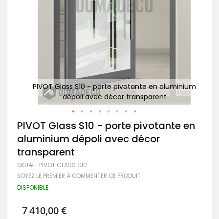
minium
PIVOT Glass S10 - porte pivotante en aluminium
PI
dépoli avec décor transparent
Passer
PIVOT Glass S10 - porte pivotante en
au
aluminium dépoli avec décor
début
de
transparent
la
Galerie
SKU
PIVOT GLASS S10
d’images
SOYEZ LE PREMIER À COMMENTER CE PRODUIT
DISPONIBLE
7 410,00 €