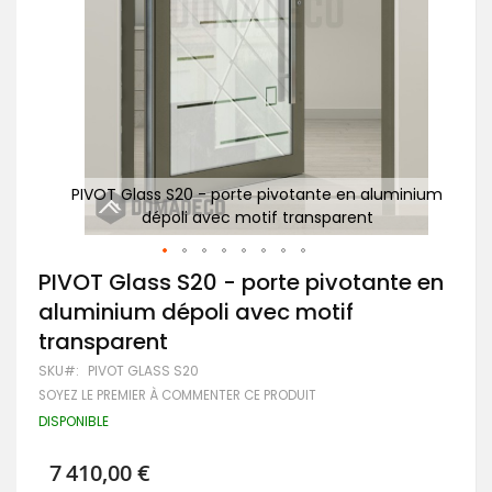
minium
PIVOT Glass S20 - porte pivotante en aluminium
PIV
dépoli avec motif transparent
Passer
PIVOT Glass S20 - porte pivotante en
au
aluminium dépoli avec motif
début
de
transparent
la
Galerie
SKU
PIVOT GLASS S20
d’images
SOYEZ LE PREMIER À COMMENTER CE PRODUIT
DISPONIBLE
7 410,00 €