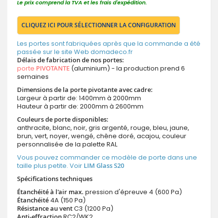
Le prix comprend la TVA et les frais d'expédition.
CLIQUEZ ICI POUR SÉLECTIONNER LA CONFIGURATION
Les portes sont fabriquées après que la commande a été
passée sur le site Web domadeco.fr
Délais de fabrication de nos portes:
porte
PIVOTANTE
(aluminium) - la production prend 6
semaines
Dimensions de la porte pivotante avec cadre:
Largeur à partir de: 1400mm à 2000mm
Hauteur à partir de: 2000mm à 2600mm
Couleurs de porte disponibles:
anthracite, blanc, noir, gris argenté, rouge, bleu, jaune,
brun, vert, noyer, wengé, chêne doré, acajou, couleur
personnalisée de la palette RAL
Vous pouvez commander ce modèle de porte dans une
taille plus petite. Voir
LIM Glass S20
Spécifications techniques
Étanchéité à l'air max.
pression d'épreuve 4 (600 Pa)
Étanchéité
4A (150 Pa)
Résistance au vent
C3 (1200 Pa)
Anti-effraction
RC2/WK2