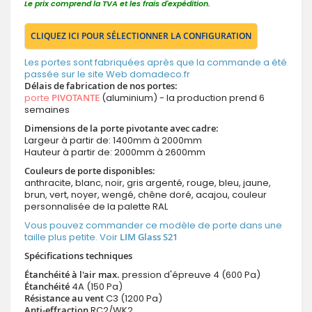
Le prix comprend la TVA et les frais d'expédition.
CLIQUEZ ICI POUR SÉLECTIONNER LA CONFIGURATION
Les portes sont fabriquées après que la commande a été
passée sur le site Web domadeco.fr
Délais de fabrication de nos portes:
porte
PIVOTANTE
(aluminium) - la production prend 6
semaines
Dimensions de la porte pivotante avec cadre:
Largeur à partir de: 1400mm à 2000mm
Hauteur à partir de: 2000mm à 2600mm
Couleurs de porte disponibles:
anthracite, blanc, noir, gris argenté, rouge, bleu, jaune,
brun, vert, noyer, wengé, chêne doré, acajou, couleur
personnalisée de la palette RAL
Vous pouvez commander ce modèle de porte dans une
taille plus petite. Voir
LIM Glass S21
Spécifications techniques
Étanchéité à l'air max.
pression d'épreuve 4 (600 Pa)
Étanchéité
4A (150 Pa)
Résistance au vent
C3 (1200 Pa)
Anti-effraction
RC2/WK2