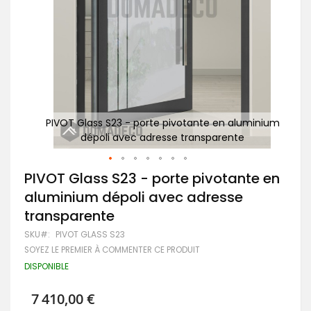
minium
PIVOT Glass S23 - porte pivotante en aluminium
PIV
dépoli avec adresse transparente
Passer
PIVOT Glass S23 - porte pivotante en
au
aluminium dépoli avec adresse
début
de
transparente
la
Galerie
SKU
PIVOT GLASS S23
d’images
SOYEZ LE PREMIER À COMMENTER CE PRODUIT
DISPONIBLE
7 410,00 €