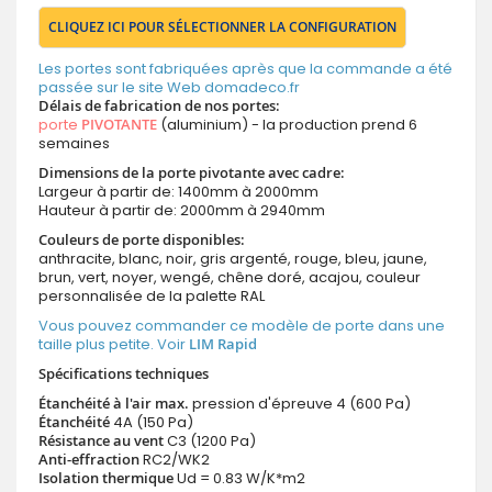
CLIQUEZ ICI POUR SÉLECTIONNER LA CONFIGURATION
Les portes sont fabriquées après que la commande a été
passée sur le site Web domadeco.fr
Délais de fabrication de nos portes:
porte
PIVOTANTE
(aluminium) - la production prend 6
semaines
Dimensions de la porte pivotante avec cadre:
Largeur à partir de: 1400mm à 2000mm
Hauteur à partir de: 2000mm à 2940mm
Couleurs de porte disponibles:
anthracite, blanc, noir, gris argenté, rouge, bleu, jaune,
brun, vert, noyer, wengé, chêne doré, acajou, couleur
personnalisée de la palette RAL
Vous pouvez commander ce modèle de porte dans une
taille plus petite. Voir
LIM Rapid
Spécifications techniques
Étanchéité à l'air max.
pression d'épreuve 4 (600 Pa)
Étanchéité
4A (150 Pa)
Résistance au vent
C3 (1200 Pa)
Anti-effraction
RC2/WK2
Isolation thermique
Ud = 0.83 W/K*m2