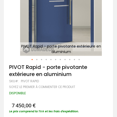
e en
PIVOT Rapid - porte pivotante extérieure en
aluminium
Passer
PIVOT Rapid - porte pivotante
au
extérieure en aluminium
début
de
SKU
PIVOT RAPID
la
SOYEZ LE PREMIER À COMMENTER CE PRODUIT
Galerie
d’images
DISPONIBLE
7 450,00 €
Le prix comprend la TVA et les frais d'expédition.