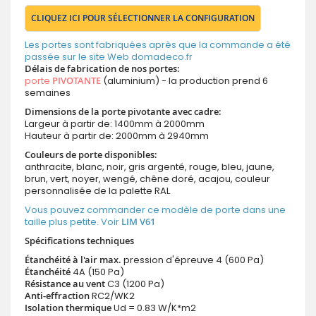
CLIQUEZ ICI POUR SÉLECTIONNER LA CONFIGURATION
Les portes sont fabriquées après que la commande a été
passée sur le site Web domadeco.fr
Délais de fabrication de nos portes:
porte
PIVOTANTE
(aluminium) - la production prend 6
semaines
Dimensions de la porte pivotante avec cadre:
Largeur à partir de: 1400mm à 2000mm
Hauteur à partir de: 2000mm à 2940mm
Couleurs de porte disponibles:
anthracite, blanc, noir, gris argenté, rouge, bleu, jaune,
brun, vert, noyer, wengé, chêne doré, acajou, couleur
personnalisée de la palette RAL
Vous pouvez commander ce modèle de porte dans une
taille plus petite. Voir
LIM V61
Spécifications techniques
Étanchéité à l'air max.
pression d'épreuve 4 (600 Pa)
Étanchéité
4A (150 Pa)
Résistance au vent
C3 (1200 Pa)
Anti-effraction
RC2/WK2
Isolation thermique
Ud = 0.83 W/K*m2