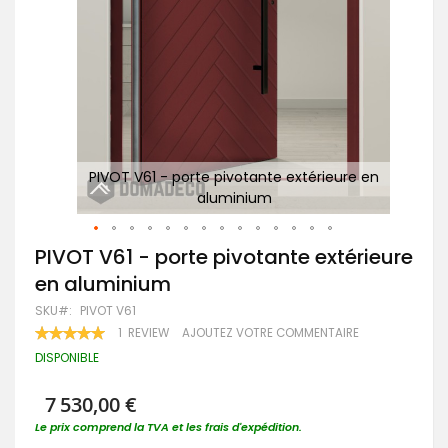
 en
PIVOT V61 - porte pivotante extérieure en
aluminium
P
Passer
PIVOT V61 - porte pivotante extérieure
au
en aluminium
début
de
SKU
PIVOT V61
la
RATING:
1
REVIEW
AJOUTEZ VOTRE COMMENTAIRE
Galerie
100
100
% OF
d’images
DISPONIBLE
7 530,00 €
Le prix comprend la TVA et les frais d'expédition.