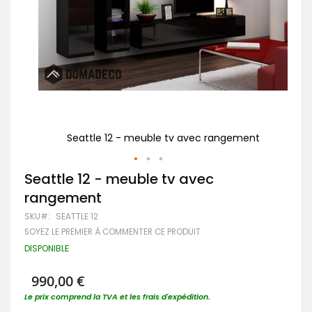
nt
Seattle 12 - meuble tv avec rangement
Passer
Seattle 12 - meuble tv avec
au
rangement
début
de
SKU
SEATTLE 12
la
SOYEZ LE PREMIER À COMMENTER CE PRODUIT
Galerie
d’images
DISPONIBLE
990,00 €
Le prix comprend la TVA et les frais d'expédition.