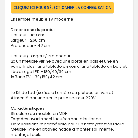
CLIQUEZ ICI POUR SÉLECTIONNER LA CONFIGURATION
Ensemble meuble TV moderne
Dimensions du produit
Hauteur - 180 cm
Largeur - 260 cm
Profondeur - 42 cm
Hauteur/ Largeur/ Profondeur
2x Un meuble vitrine avec une porte en bois et une en
verre. Inclus : une tablette en verre, une tablette en bois et
l'éclairage LED - 180/40/30 cm
1x Banc TV - 30/180/42 cm
Le Kit de Led (se fixe à l'arrière du plateau en verre).
Alimenté par une seule prise secteur 220V.
Caractéristiques
Structure du meuble en MDF
Façades avants sont laquées haute brillance
Compositiont imperméable pour un nettoyafe très facile
Meuble livré en kit avec notice à monter soi-même,
montage facile