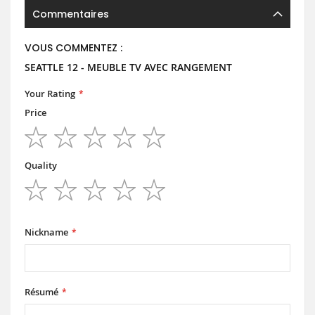
Commentaires
VOUS COMMENTEZ :
SEATTLE 12 - MEUBLE TV AVEC RANGEMENT
Your Rating
Price
1
2
3
4
5
star
stars
stars
stars
stars
Quality
1
2
3
4
5
star
stars
stars
stars
stars
Nickname
Résumé