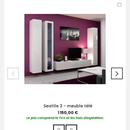
Ajo
au
pan
Seattle 3 - meuble télé
1 150,00 €
Le prix comprend la TVA et les frais d'expédition.