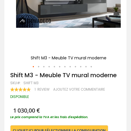
e
Shift M3 - Meuble TV mural moderne
Passer
Shift M3 - Meuble TV mural moderne
au
SKU
SHIFT M3
début
de
RATING:
1
REVIEW
AJOUTEZ VOTRE COMMENTAIRE
100
100
la
% OF
DISPONIBLE
Galerie
d’images
1 030,00 €
Le prix comprend la TVA et les frais d'expédition.
CLIQUEZ ICI POUR SÉLECTIONNER LA CONFIGURATION