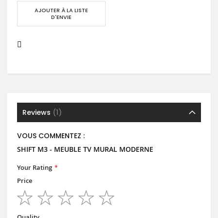
AJOUTER À LA LISTE
D'ENVIE
Reviews
1
VOUS COMMENTEZ :
SHIFT M3 - MEUBLE TV MURAL MODERNE
Your Rating
Price
1
2
3
4
5
star
stars
stars
stars
stars
Quality