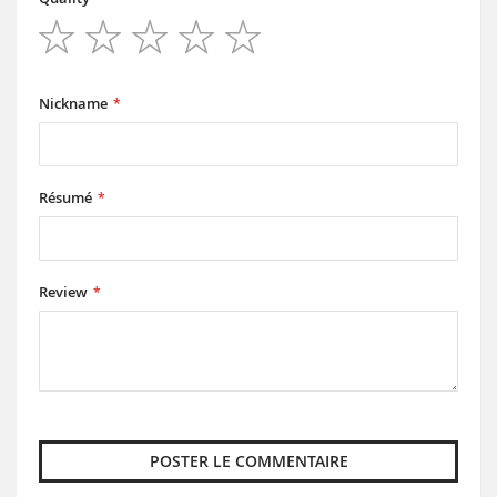
1
2
3
4
5
star
stars
stars
stars
stars
Nickname
Résumé
Review
POSTER LE COMMENTAIRE