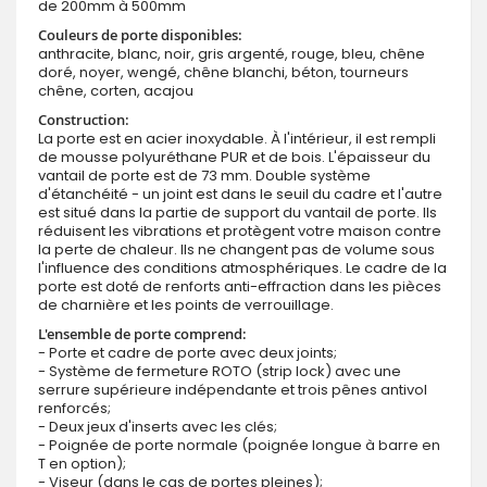
de 200mm à 500mm
Couleurs de porte disponibles:
anthracite, blanc, noir, gris argenté, rouge, bleu, chêne
doré, noyer, wengé, chêne blanchi, béton, tourneurs
chêne, corten, acajou
Construction:
La porte est en acier inoxydable. À l'intérieur, il est rempli
de mousse polyuréthane PUR et de bois. L'épaisseur du
vantail de porte est de 73 mm. Double système
d'étanchéité - un joint est dans le seuil du cadre et l'autre
est situé dans la partie de support du vantail de porte. Ils
réduisent les vibrations et protègent votre maison contre
la perte de chaleur. Ils ne changent pas de volume sous
l'influence des conditions atmosphériques. Le cadre de la
porte est doté de renforts anti-effraction dans les pièces
de charnière et les points de verrouillage.
L'ensemble de porte comprend:
- Porte et cadre de porte avec deux joints;
- Système de fermeture ROTO (strip lock) avec une
serrure supérieure indépendante et trois pênes antivol
renforcés;
- Deux jeux d'inserts avec les clés;
- Poignée de porte normale (poignée longue à barre en
T en option);
- Viseur (dans le cas de portes pleines);