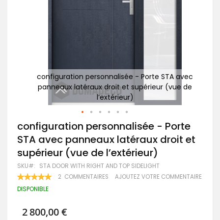
 avec
configuration personnalisée - Porte STA avec
c
ue de
panneaux latéraux droit et supérieur (vue de
p
l’extérieur)
Passer
configuration personnalisée - Porte
au
STA avec panneaux latéraux droit et
début
de
supérieur (vue de l’extérieur)
la
Galerie
SKU
STA DOOR WITH RIGHT AND TOP SIDELIGHT
d’images
RATING:
2
COMMENTAIRES
AJOUTEZ VOTRE COMMENTAIRE
100
100
% OF
DISPONIBLE
2 800,00 €