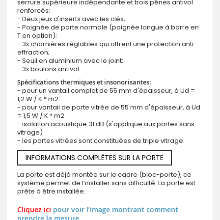
serrure supérieure indépendante et trois pênes antivol
renforcés;
- Deux jeux d'inserts avec les clés;
- Poignée de porte normale (poignée longue à barre en
T en option);
- 3x charnières réglables qui offrent une protection anti-
effraction;
- Seuil en aluminium avec le joint;
- 3x boulons antivol.
Spécifications thermiques et insonorisantes:
- pour un vantail complet de 55 mm d'épaisseur, à Ud =
1,2 W / K * m2
- pour vantail de porte vitrée de 55 mm d'épaisseur, à Ud
= 1,5 W / K * m2
- isolation acoustique 31 dB (s'applique aux portes sans
vitrage)
- les portes vitrées sont constituées de triple vitrage.
INFORMATIONS COMPLÈTES SUR LA PORTE
La porte est déjà montée sur le cadre (bloc-porte), ce
système permet de l’installer sans difficulté. La porte est
prête à être installée.
Cliquez ici
pour voir l’image montrant comment
prendre la mesure.