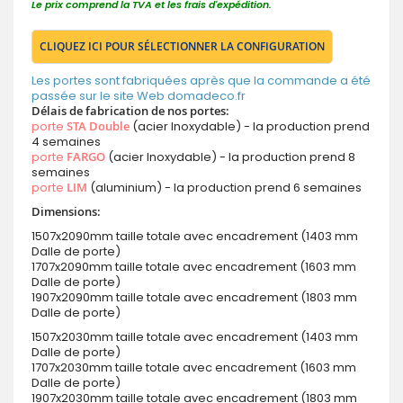
Le prix comprend la TVA et les frais d'expédition.
CLIQUEZ ICI POUR SÉLECTIONNER LA CONFIGURATION
Les portes sont fabriquées après que la commande a été
passée sur le site Web domadeco.fr
Délais de fabrication de nos portes:
porte
STA Double
(acier Inoxydable) - la production prend
4 semaines
porte
FARGO
(acier Inoxydable) - la production prend 8
semaines
porte
LIM
(aluminium) - la production prend 6 semaines
Dimensions:
1507x2090mm taille totale avec encadrement (1403 mm
Dalle de porte)
1707x2090mm taille totale avec encadrement (1603 mm
Dalle de porte)
1907x2090mm taille totale avec encadrement (1803 mm
Dalle de porte)
1507x2030mm taille totale avec encadrement (1403 mm
Dalle de porte)
1707x2030mm taille totale avec encadrement (1603 mm
Dalle de porte)
1907x2030mm taille totale avec encadrement (1803 mm