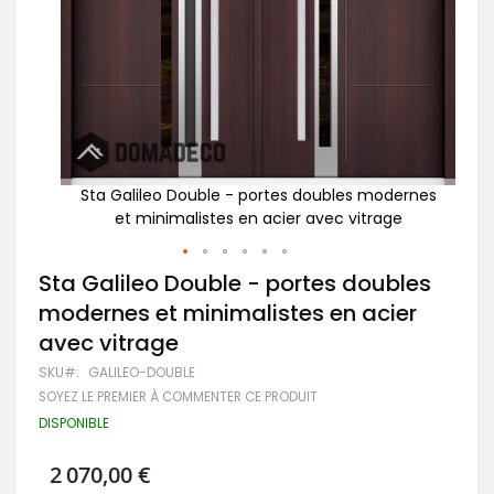
ernes
Sta Galileo Double - portes doubles modernes
St
e
et minimalistes en acier avec vitrage
Passer
Sta Galileo Double - portes doubles
au
modernes et minimalistes en acier
début
de
avec vitrage
la
Galerie
SKU
GALILEO-DOUBLE
d’images
SOYEZ LE PREMIER À COMMENTER CE PRODUIT
DISPONIBLE
2 070,00 €