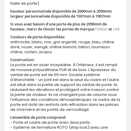
Dalle de porte)
hauteur personnalisée disponible de 2000mm à 2090mm
largeur personnalisée disponible de 1507mm à 1907mm
Si vous avez besoin d'une porte de plus de 2090mm de
hauteur, merci de choisir les portes de marque
FARGO
et
LIM
Couleurs de porte disponibles:
anthracite, blanc, noir, gris argenté, rouge, bleu, chêne
doré, noyer, wengé, chêne blanchi, béton, tourneurs
chêne, corten, acajou
Construction:
La porte est en acier inoxydable. À l'intérieur, il est rempli
de mousse polyuréthane PUR et de bois. L'épaisseur du
vantail de porte est de 55 mm. Double système
d'étanchéité - un joint est dans le seuil du cadre et l'autre
est situé dans la partie de support du vantail de porte. Ils
réduisent les vibrations et protègent votre maison contre
la perte de chaleur. Ils ne changent pas de volume sous
l'influence des conditions atmosphériques. Le cadre de la
porte est doté de renforts anti-effraction dans les pièces
de charnière et les points de verrouillage.
L'ensemble de porte comprend:
- Porte et cadre de porte avec deux joints;
- Système de fermeture ROTO (strip lock) avec une