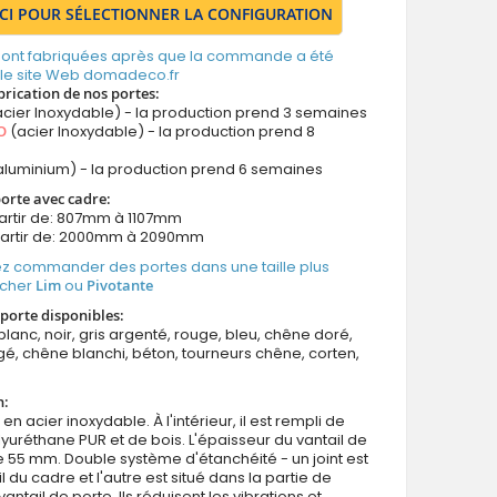
ICI POUR SÉLECTIONNER LA CONFIGURATION
 sont fabriquées après que la commande a été
 le site Web domadeco.fr
brication de nos portes:
cier Inoxydable) - la production prend 3 semaines
O
(acier Inoxydable) - la production prend 8
aluminium) - la production prend 6 semaines
 porte avec cadre:
artir de: 807mm à 1107mm
partir de: 2000mm à 2090mm
z commander des portes dans une taille plus
icher
Lim
ou
Pivotante
porte disponibles:
blanc, noir, gris argenté, rouge, bleu, chêne doré,
é, chêne blanchi, béton, tourneurs chêne, corten,
n:
 en acier inoxydable. À l'intérieur, il est rempli de
uréthane PUR et de bois. L'épaisseur du vantail de
e 55 mm. Double système d'étanchéité - un joint est
l du cadre et l'autre est situé dans la partie de
antail de porte. Ils réduisent les vibrations et