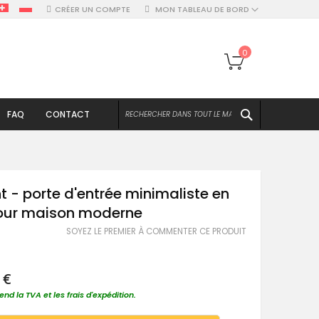
CRÉER UN COMPTE
MON TABLEAU DE BORD
Mon panier
0
CHERCHER
FAQ
CONTACT
t - porte d'entrée minimaliste en
pour maison moderne
SOYEZ LE PREMIER À COMMENTER CE PRODUIT
T
 €
nd la TVA et les frais d'expédition.