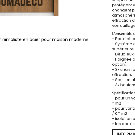
protègent v
changent pa
atmosphériq
effraction 
verrouillage
L'ensemble 
- Porte et 
minimaliste en acier pour maison moderne
- Système d
supérieure 
- Deux jeux 
- Poignée 
option);
- 3x charniè
effraction;
- Seuil en a
- 3x boulons
Spécificatio
- pour un v
* m2
- pour vant
/ K * m2
- isolation
- les portes
INFORMA