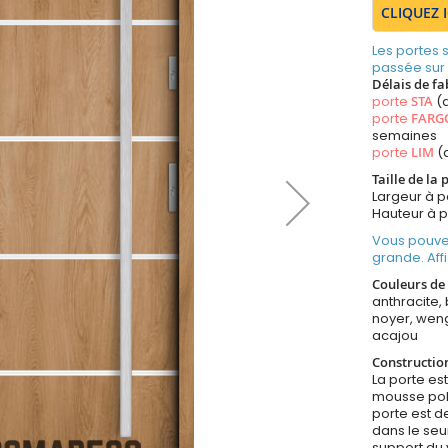
CLIQUEZ 
Les portes
passée sur
Délais de fa
porte
STA
(a
porte
FARG
semaines
porte
LIM
(
Taille de la
Largeur à p
Hauteur à 
Vous pouve
grande. Aff
Couleurs de 
anthracite, 
noyer, weng
acajou
Constructio
La porte est
mousse poly
porte est d
dans le seui
support du v