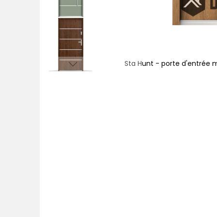
son moderne
Sta Hunt - porte d'entrée 
Passer
au
début
de
la
Galerie
d’images