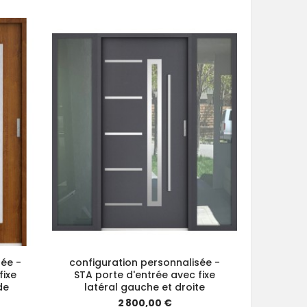
sée -
configuration personnalisée -
configu
fixe
STA porte d'entrée avec fixe
Port
de
latéral gauche et droite
latér
2 800,00 €