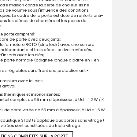
otre maison contre la perte de chaleur. Ils ne
s de volume sous l'influence des conditions
ues. Le cadre de la porte est doté de renforts anti-
dans les pièces de charnière et les points de
.
de porte comprend:
cadre de porte avec deux joints;
Porte d'entrée minimaliste en acier bleu pour une maison
e fermeture ROTO (strip lock) avec une serrure
indépendante et trois pênes antivol renforcés;
d'inserts avec les clés;
de porte normale (poignée longue à barre en T en
res réglables qui offrent une protection anti-
luminium avec le joint;
 antivol.
ns thermiques et insonorisantes:
antail complet de 55 mm d'épaisseur, à Ud = 1,2 W / K
ail de porte vitrée de 55 mm d'épaisseur, à Ud = 1,5 W
 acoustique 31 dB (s'applique aux portes sans vitrage)
 vitrées sont constituées de triple vitrage.
TIONS COMPLÈTES SUR LA PORTE