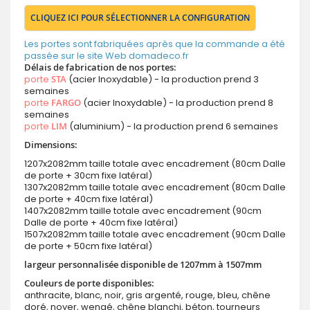
CLIQUEZ ICI POUR SÉLECTIONNER LA CONFIGURATION
Les portes sont fabriquées après que la commande a été
passée sur le site Web domadeco.fr
Délais de fabrication de nos portes:
porte
STA
(acier Inoxydable) - la production prend 3
semaines
porte
FARGO
(acier Inoxydable) - la production prend 8
semaines
porte
LIM
(aluminium) - la production prend 6 semaines
Dimensions:
1207x2082mm taille totale avec encadrement (80cm Dalle
de porte + 30cm fixe latéral)
1307x2082mm taille totale avec encadrement (80cm Dalle
de porte + 40cm fixe latéral)
1407x2082mm taille totale avec encadrement (90cm
Dalle de porte + 40cm fixe latéral)
1507x2082mm taille totale avec encadrement (90cm Dalle
de porte + 50cm fixe latéral)
largeur personnalisée disponible de 1207mm à 1507mm
Couleurs de porte disponibles:
anthracite, blanc, noir, gris argenté, rouge, bleu, chêne
doré, noyer, wengé, chêne blanchi, béton, tourneurs