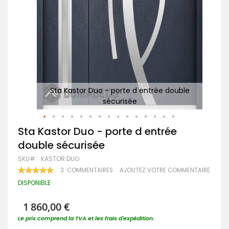
le
Sta Kastor Duo - porte d entrée double
P
sécurisée
Passer
Sta Kastor Duo - porte d entrée
au
double sécurisée
début
de
SKU
KASTOR DUO
la
RATING:
3
COMMENTAIRES
AJOUTEZ VOTRE COMMENTAIRE
Galerie
100
100
% OF
d’images
DISPONIBLE
1 860,00 €
Le prix comprend la TVA et les frais d'expédition.