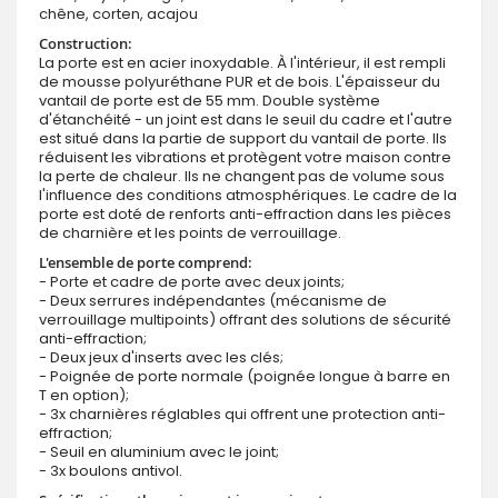
chêne, corten, acajou
Construction:
La porte est en acier inoxydable. À l'intérieur, il est rempli
de mousse polyuréthane PUR et de bois. L'épaisseur du
vantail de porte est de 55 mm. Double système
d'étanchéité - un joint est dans le seuil du cadre et l'autre
est situé dans la partie de support du vantail de porte. Ils
réduisent les vibrations et protègent votre maison contre
la perte de chaleur. Ils ne changent pas de volume sous
l'influence des conditions atmosphériques. Le cadre de la
porte est doté de renforts anti-effraction dans les pièces
de charnière et les points de verrouillage.
L'ensemble de porte comprend:
- Porte et cadre de porte avec deux joints;
- Deux serrures indépendantes (mécanisme de
verrouillage multipoints) offrant des solutions de sécurité
anti-effraction;
- Deux jeux d'inserts avec les clés;
- Poignée de porte normale (poignée longue à barre en
T en option);
- 3x charnières réglables qui offrent une protection anti-
effraction;
- Seuil en aluminium avec le joint;
- 3x boulons antivol.