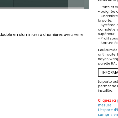
- Porte et 
- poignée d
- Charnière
la porte;
- Système d
complet en 
supérieur
e double en aluminium à charnières avec verre
- Profil so
- Serrure à 
Couleurs de 
anthracite, 
noyer, weng
palette RAL
INFORMA
La porte es
permet de l’
installée.
Cliquez ici
mesure.
L'espace d'
compris en