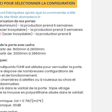
ICI POUR SÉLECTIONNER LA CONFIGURATION
 sont fabriquées après que la commande a été
 le site Web domadeco.fr
brication de nos portes:
aluminium) - la production prend 6 semaines
cier Inoxydable) - la production prend 3 semaines
O
(acier Inoxydable) - la production prend 8
de la porte avec cadre:
partir de: 1600mm à 2600mm
partir de: 2000mm à 2860mm
ques:
ultipoints FUHR est utilisée pour verrouiller la porte.
ure dispose de nombreuses configurations de
e et de fonctionnement.
 charnières à ailettes ou à rouleaux au choix et
dissimulées.
ré dans le vantail de la porte : triple vitrage
e la mousse en polyuréthane située dans le vantail:
hermique: Ud = 0.7W/(m2*K)
honique: 30dB
porte inclut: