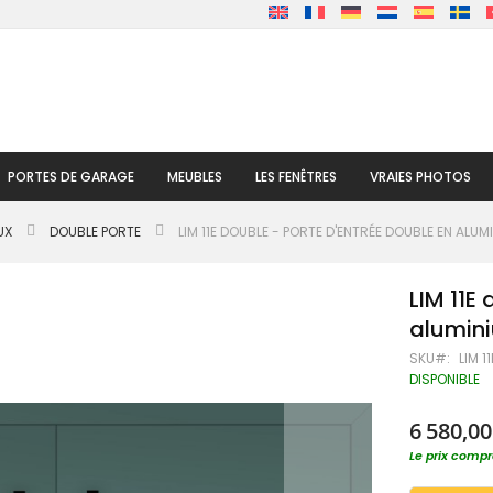
PORTES DE GARAGE
MEUBLES
LES FENÊTRES
VRAIES PHOTOS
UX
DOUBLE PORTE
LIM 11E DOUBLE - PORTE D'ENTRÉE DOUBLE EN ALU
LIM 11E
alumini
SKU
LIM 1
DISPONIBLE
6 580,00
Le prix compre