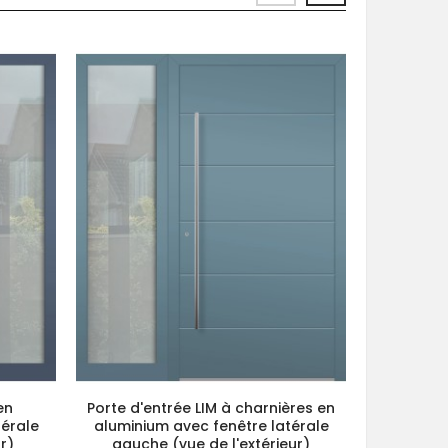
en
Porte d'entrée LIM à charnières en
Porte av
térale
aluminium avec fenêtre latérale
aluminiu
ur)
gauche (vue de l'extérieur)
g