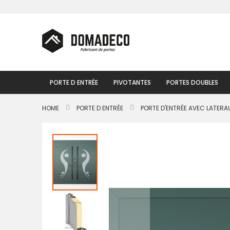
Skip
to
Content
PORTE D ENTRÉE
PIVOTANTES
PORTES DOUBLES
HOME
PORTE D ENTRÉE
PORTE D'ENTRÉE AVEC LATERA
Passer
à
la
fin
de
la
galerie
d’images