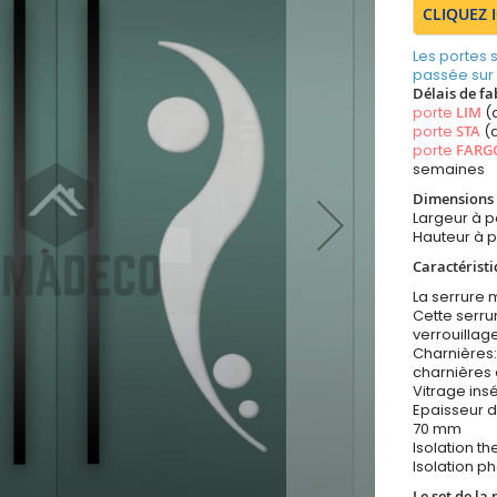
CLIQUEZ 
Les portes
passée sur
Délais de fa
porte
LIM
(
porte
STA
(a
porte
FARG
semaines
Dimensions 
Largeur à 
Hauteur à 
Caractéristi
La serrure m
Cette serr
verrouillag
Charnières:
charnières 
Vitrage insé
Epaisseur d
70 mm
Isolation t
Isolation p
Le set de la 