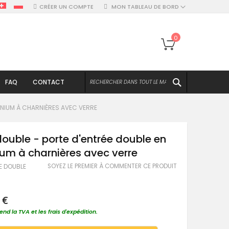
CRÉER UN COMPTE
MON TABLEAU DE BORD
Mon panier
0
CHERCHER
FAQ
CONTACT
MINIUM À CHARNIÈRES AVEC VERRE
 double - porte d'entrée double en
um à charnières avec verre
SOYEZ LE PREMIER À COMMENTER CE PRODUIT
1E DOUBLE
 €
nd la TVA et les frais d'expédition.