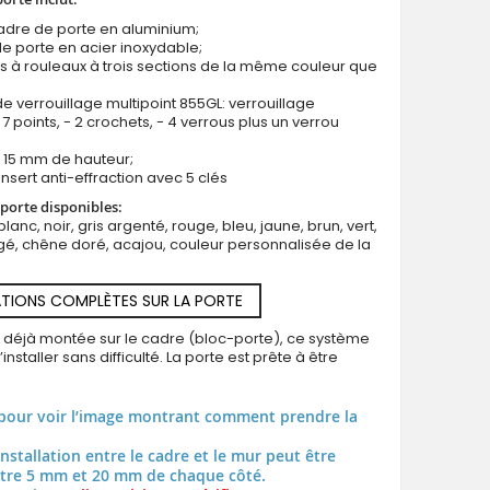
cadre de porte en aluminium;
e porte en acier inoxydable;
s à rouleaux à trois sections de la même couleur que
e verrouillage multipoint 855GL: verrouillage
7 points, - 2 crochets, - 4 verrous plus un verrou
LIM 11E double - porte d'entrée double en aluminium à charnièr
us 15 mm de hauteur;
insert anti-effraction avec 5 clés
porte disponibles:
blanc, noir, gris argenté, rouge, bleu, jaune, brun, vert,
é, chêne doré, acajou, couleur personnalisée de la
TIONS COMPLÈTES SUR LA PORTE
t déjà montée sur le cadre (bloc-porte), ce système
installer sans difficulté. La porte est prête à être
pour voir l’image montrant comment prendre la
installation entre le cadre et le mur peut être
tre 5 mm et 20 mm de chaque côté.