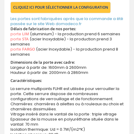
CLIQUEZ ICI POUR SÉLECTIONNER LA CONFIGURATION
Les portes sont fabriquées après que la commande a été
passée sur le site Web domadeco.fr
Délais de fabrication de nos portes:
porte
LIM
(aluminium) - la production prend 6 semaines
porte
STA
(acier Inoxydable) - la production prend 3
semaines
porte
FARGO
(acier Inoxydable) - la production prend 8
semaines
Dimensions de la porte avec cadre:
Largeur à partir de: 1600mm à 2600mm
Hauteur à partir de: 2000mm à 2860mm
Caractéristiques:
La serrure multipoints FUHR est utilisée pour verrouiller la
porte. Cette serrure dispose de nombreuses
configurations de verrouillage et de fonctionnement.
Charnières: charnières à ailettes ou à rouleaux au choix et
charnières dissimulées.
Vitrage inséré dans le vantail de la porte : triple vitrage
Epaisseur de la mousse en polyuréthane située dans le
vantail: 70 mm
Isolation thermique: Ud = 0.7W/(m2*K)