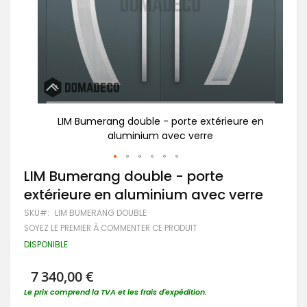
e en
LIM Bumerang double - porte extérieure en
aluminium avec verre
Passer
LIM Bumerang double - porte
au
extérieure en aluminium avec verre
début
de
SKU
LIM BUMERANG DOUBLE
la
SOYEZ LE PREMIER À COMMENTER CE PRODUIT
Galerie
d’images
DISPONIBLE
7 340,00 €
Le prix comprend la TVA et les frais d'expédition.