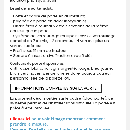
Isolation phonique: 30dB
Le set de la porte inclut:
- Porte et cadre de porte en aluminium;
- poignée de porte en acier inoxydable;
- Charnières à rouleaux à trois sections de la même
couleur que la porte;
- Système de verrouillage multipoint 855GL: verrouillage
complet en 7 points, - 2 crochets, - 4 verrous plus un
verrou supérieur
- Profil sous 15 mm de hauteur;
- Serrure à insert anti-effraction avec 5 clés
Couleurs de porte disponibles:
anthracite, blanc, noir, gris argenté, rouge, bleu, jaune,
brun, vert, noyer, wengé, chêne doré, acajou, couleur
personnalisée de la palette RAL
INFORMATIONS COMPLÈTES SUR LA PORTE
La porte est déjà montée sur le cadre (bloc-porte), ce
système permet de l’installer sans difficulté. La porte est
prête à être installée.
Cliquez ici
pour voir l’image montrant comment
prendre la mesure.
L'espace d'installation entre le cadre et le mur peut