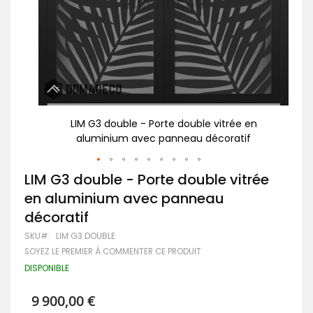
en
LIM G3 double - Porte double vitrée en
P
aluminium avec panneau décoratif
Passer
LIM G3 double - Porte double vitrée
au
en aluminium avec panneau
début
de
décoratif
la
Galerie
SKU
LIM G3 DOUBLE
d’images
SOYEZ LE PREMIER À COMMENTER CE PRODUIT
DISPONIBLE
9 900,00 €