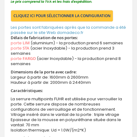
Le prix comprend la TVA et les frais d'expédition.
CLIQUEZ ICI POUR SÉLECTIONNER LA CONFIGURATION
Les portes sont fabriquées après que la commande a été
passée sur le site Web domadeco.fr
Délais de fabrication de nos portes:
porte
LIM
(aluminium) - la production prend 6 semaines
porte
STA
(acier Inoxydable) - la production prend 3
semaines
porte
FARGO
(acier Inoxydable) - la production prend 8
semaines
Dimensions de la porte avec cadre:
Largeur à partir de: 1600mm à 2600mm
Hauteur à partir de: 2000mm à 2440mm
Caractéristiques:
La serrure multipoints FUHR est utilisée pour verrouiller la
porte. Cette serrure dispose de nombreuses
configurations de verrouillage et de fonctionnement.
Vitrage inséré dans le vantail de la porte : triple vitrage
Epaisseur de la mousse en polyuréthane située dans le
vantail: 70 mm
Isolation thermique: Ud = 1.0W/(m2*K)