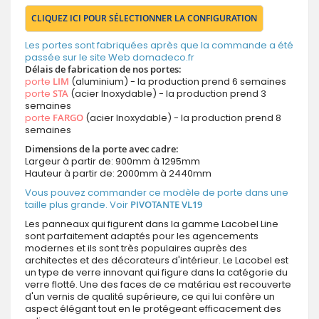
CLIQUEZ ICI POUR SÉLECTIONNER LA CONFIGURATION
Les portes sont fabriquées après que la commande a été
passée sur le site Web domadeco.fr
Délais de fabrication de nos portes:
porte
LIM
(aluminium) - la production prend 6 semaines
porte
STA
(acier Inoxydable) - la production prend 3
semaines
porte
FARGO
(acier Inoxydable) - la production prend 8
semaines
Dimensions de la porte avec cadre:
Largeur à partir de: 900mm à 1295mm
Hauteur à partir de: 2000mm à 2440mm
Vous pouvez commander ce modèle de porte dans une
taille plus grande. Voir
PIVOTANTE VL19
Les panneaux qui figurent dans la gamme Lacobel Line
sont parfaitement adaptés pour les agencements
modernes et ils sont très populaires auprès des
architectes et des décorateurs d'intérieur. Le Lacobel est
un type de verre innovant qui figure dans la catégorie du
verre flotté. Une des faces de ce matériau est recouverte
d'un vernis de qualité supérieure, ce qui lui confère un
aspect élégant tout en le protégeant efficacement des