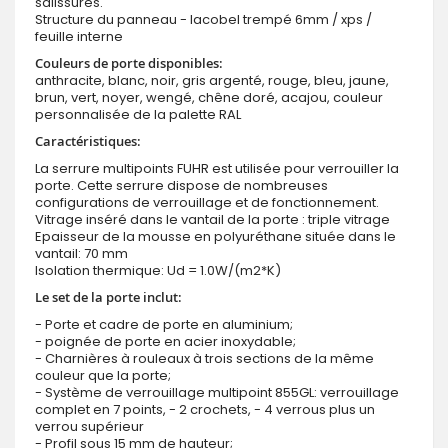
salissures.
Structure du panneau - lacobel trempé 6mm / xps /
feuille interne
Couleurs de porte disponibles:
anthracite, blanc, noir, gris argenté, rouge, bleu, jaune,
brun, vert, noyer, wengé, chêne doré, acajou, couleur
personnalisée de la palette RAL
Caractéristiques:
La serrure multipoints FUHR est utilisée pour verrouiller la
porte. Cette serrure dispose de nombreuses
configurations de verrouillage et de fonctionnement.
Vitrage inséré dans le vantail de la porte : triple vitrage
Epaisseur de la mousse en polyuréthane située dans le
vantail: 70 mm
Isolation thermique: Ud = 1.0W/(m2*K)
Le set de la porte inclut:
- Porte et cadre de porte en aluminium;
- poignée de porte en acier inoxydable;
- Charnières à rouleaux à trois sections de la même
couleur que la porte;
- Système de verrouillage multipoint 855GL: verrouillage
complet en 7 points, - 2 crochets, - 4 verrous plus un
verrou supérieur
- Profil sous 15 mm de hauteur;