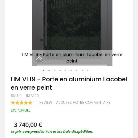
 verre
LIM VL19 - Porte en aluminium Lacobel en verre
po
peint
Passer
LIM VL19 - Porte en aluminium Lacobel
au
en verre peint
début
de
SKU
LIM VL19
la
RATING:
1
REVIEW
AJOUTEZ VOTRE COMMENTAIRE
Galerie
100
100
% OF
d’images
DISPONIBLE
3 740,00 €
Le prix comprend la TVA et les frais d'expédition.