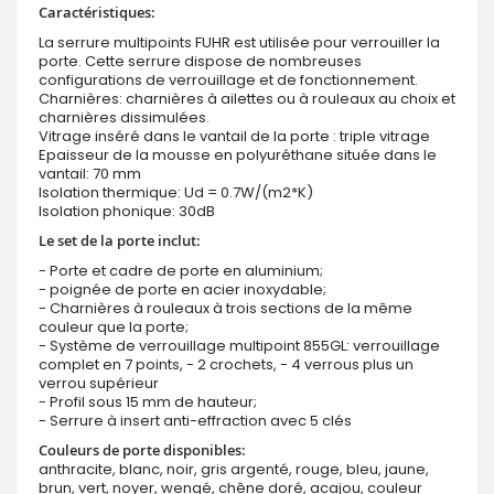
Caractéristiques:
La serrure multipoints FUHR est utilisée pour verrouiller la
porte. Cette serrure dispose de nombreuses
configurations de verrouillage et de fonctionnement.
Charnières: charnières à ailettes ou à rouleaux au choix et
charnières dissimulées.
Vitrage inséré dans le vantail de la porte : triple vitrage
Epaisseur de la mousse en polyuréthane située dans le
vantail: 70 mm
Isolation thermique: Ud = 0.7W/(m2*K)
Isolation phonique: 30dB
Le set de la porte inclut:
- Porte et cadre de porte en aluminium;
- poignée de porte en acier inoxydable;
- Charnières à rouleaux à trois sections de la même
couleur que la porte;
- Système de verrouillage multipoint 855GL: verrouillage
complet en 7 points, - 2 crochets, - 4 verrous plus un
verrou supérieur
- Profil sous 15 mm de hauteur;
- Serrure à insert anti-effraction avec 5 clés
Couleurs de porte disponibles:
anthracite, blanc, noir, gris argenté, rouge, bleu, jaune,
brun, vert, noyer, wengé, chêne doré, acajou, couleur