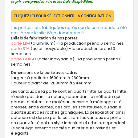
Le prix comprend la TVA et les frais d'expédition.
CLIQUEZ ICI POUR SÉLECTIONNER LA CONFIGURATION
Les portes sont fabriquées après que la commande a été
passée sur le site Web domadeco.fr
Délais de fabrication de nos portes:
porte
LIM
(aluminium) - la production prend 6 semaines
porte
STA
(acier Inoxydable) - la production prend 3
semaines
porte
FARGO
(acier Inoxydable) - la production prend 8
semaines
Dimensions de la porte avec cadre:
Largeur à partir de: 1600mm à 2600mm
Hauteur à partir de: 2000mm à 2440mm
Les vantaux de la porte sont en quartz fritté. Le quartz fritté
n'existe pas dans la nature, cependant la méthode qui
permet d'obtenir ce matériau consiste à mélanger et à
presser, entre autres, des argiles schisteuses, du sable
quartzeux et des roches granitiques. La préparation ainsi
obtenue est durcie par la cuisson. Les vantaux de porte
en quartz fritté ont un style industriel et urbain, cependant
ils sont également associés aux intérieurs raffinés et
élégants.