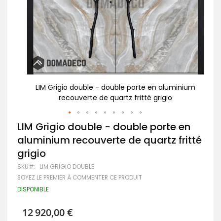
inium
LIM Grigio double - double porte en aluminium
recouverte de quartz fritté grigio
Passer
LIM Grigio double - double porte en
au
aluminium recouverte de quartz fritté
début
de
grigio
la
Galerie
SKU
LIM GRIGIO DOUBLE
d’images
SOYEZ LE PREMIER À COMMENTER CE PRODUIT
DISPONIBLE
12 920,00 €