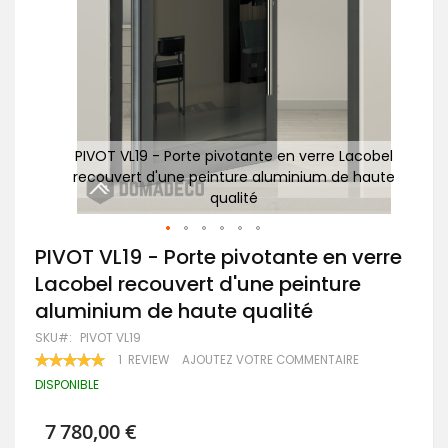
cobel
PIVOT VL19 - Porte pivotante en verre Lacobel
P
haute
recouvert d'une peinture aluminium de haute
re
qualité
Passer
PIVOT VL19 - Porte pivotante en verre
au
Lacobel recouvert d'une peinture
début
de
aluminium de haute qualité
la
Galerie
SKU
PIVOT VL19
d’images
RATING:
1
REVIEW
AJOUTEZ VOTRE COMMENTAIRE
100
100
% OF
DISPONIBLE
7 780,00 €