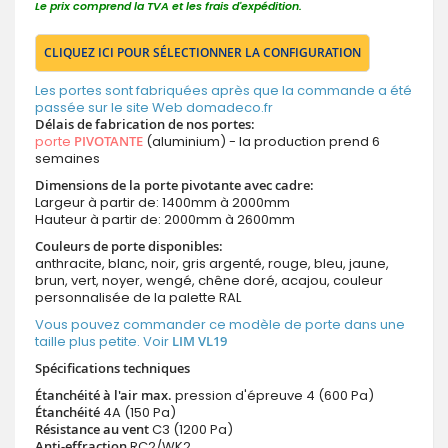
Le prix comprend la TVA et les frais d'expédition.
CLIQUEZ ICI POUR SÉLECTIONNER LA CONFIGURATION
Les portes sont fabriquées après que la commande a été
passée sur le site Web domadeco.fr
Délais de fabrication de nos portes:
porte
PIVOTANTE
(aluminium) - la production prend 6
semaines
Dimensions de la porte pivotante avec cadre:
Largeur à partir de: 1400mm à 2000mm
Hauteur à partir de: 2000mm à 2600mm
Couleurs de porte disponibles:
anthracite, blanc, noir, gris argenté, rouge, bleu, jaune,
brun, vert, noyer, wengé, chêne doré, acajou, couleur
personnalisée de la palette RAL
Vous pouvez commander ce modèle de porte dans une
taille plus petite. Voir
LIM VL19
Spécifications techniques
Étanchéité à l'air max.
pression d'épreuve 4 (600 Pa)
Étanchéité
4A (150 Pa)
Résistance au vent
C3 (1200 Pa)
Anti-effraction
RC2/WK2