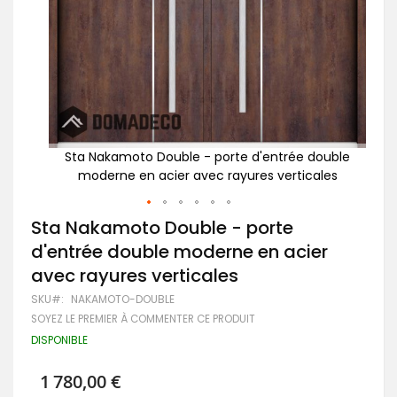
ouble
Sta Nakamoto Double - porte d'entrée double
St
les
moderne en acier avec rayures verticales
Passer
Sta Nakamoto Double - porte
au
d'entrée double moderne en acier
début
de
avec rayures verticales
la
Galerie
SKU
NAKAMOTO-DOUBLE
d’images
SOYEZ LE PREMIER À COMMENTER CE PRODUIT
DISPONIBLE
1 780,00 €