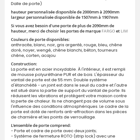
Dalle de porte)
hauteur personnalisée disponible de 2000mm à 2090mm
largeur personnalisée disponible de 1507mm à 1907mm
Si vous avez besoin d'une porte de plus de 2090mm de
hauteur, merci de choisir les portes de marque
FARGO
et
LIM
Couleurs de porte disponibles:
anthracite, blanc, noir, gris argenté, rouge, bleu, chêne
doré, noyer, wengé, chêne blanchi, béton, tourneurs
chêne, corten, acajou
Construction:
La porte est en acier inoxydable. À l'intérieur, il est rempli
de mousse polyuréthane PUR et de bois. L'épaisseur du
vantail de porte est de 55 mm. Double système
d'étanchéité - un joint est dans le seuil du cadre et l'autre
est situé dans la partie de support du vantail de porte. Ils
réduisent les vibrations et protègent votre maison contre
la perte de chaleur. Ils ne changent pas de volume sous
l'influence des conditions atmosphériques. Le cadre de la
porte est doté de renforts anti-effraction dans les pièces
de charnière et les points de verrouillage.
L'ensemble de porte comprend:
- Porte et cadre de porte avec deux joints;
- Système de fermeture ROTO (strip lock) avec une