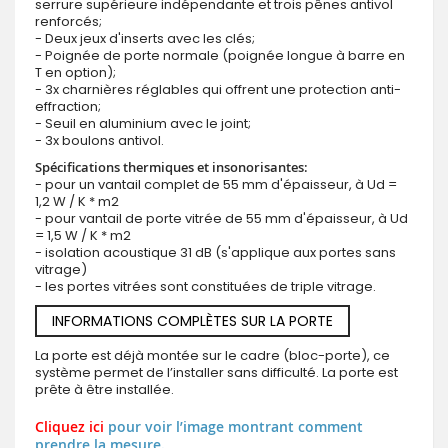
serrure supérieure indépendante et trois pênes antivol
renforcés;
- Deux jeux d'inserts avec les clés;
- Poignée de porte normale (poignée longue à barre en
T en option);
- 3x charnières réglables qui offrent une protection anti-
effraction;
- Seuil en aluminium avec le joint;
- 3x boulons antivol.
Spécifications thermiques et insonorisantes:
- pour un vantail complet de 55 mm d'épaisseur, à Ud =
1,2 W / K * m2
- pour vantail de porte vitrée de 55 mm d'épaisseur, à Ud
= 1,5 W / K * m2
- isolation acoustique 31 dB (s'applique aux portes sans
vitrage)
- les portes vitrées sont constituées de triple vitrage.
INFORMATIONS COMPLÈTES SUR LA PORTE
La porte est déjà montée sur le cadre (bloc-porte), ce
système permet de l’installer sans difficulté. La porte est
prête à être installée.
Cliquez ici
pour voir l’image montrant comment
prendre la mesure.