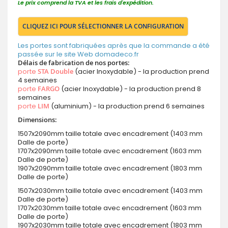
Le prix comprend la TVA et les frais d'expédition.
CLIQUEZ ICI POUR SÉLECTIONNER LA CONFIGURATION
Les portes sont fabriquées après que la commande a été
passée sur le site Web domadeco.fr
Délais de fabrication de nos portes:
porte
STA Double
(acier Inoxydable) - la production prend
4 semaines
porte
FARGO
(acier Inoxydable) - la production prend 8
semaines
porte
LIM
(aluminium) - la production prend 6 semaines
Dimensions:
1507x2090mm taille totale avec encadrement (1403 mm
Dalle de porte)
1707x2090mm taille totale avec encadrement (1603 mm
Dalle de porte)
1907x2090mm taille totale avec encadrement (1803 mm
Dalle de porte)
1507x2030mm taille totale avec encadrement (1403 mm
Dalle de porte)
1707x2030mm taille totale avec encadrement (1603 mm
Dalle de porte)
1907x2030mm taille totale avec encadrement (1803 mm