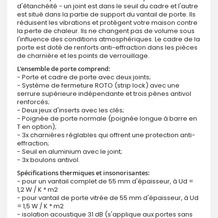
d'étanchéité - un joint est dans le seuil du cadre et l'autre
est situé dans la partie de support du vantail de porte. Ils
réduisent les vibrations et protègent votre maison contre
la perte de chaleur. Ils ne changent pas de volume sous
l'influence des conditions atmosphériques. Le cadre de la
porte est doté de renforts anti-effraction dans les pièces
de charnière et les points de verrouillage.
L'ensemble de porte comprend:
- Porte et cadre de porte avec deux joints;
- Système de fermeture ROTO (strip lock) avec une
serrure supérieure indépendante et trois pênes antivol
renforcés;
- Deux jeux d'inserts avec les clés;
- Poignée de porte normale (poignée longue à barre en
T en option);
- 3x charnières réglables qui offrent une protection anti-
effraction;
- Seuil en aluminium avec le joint;
- 3x boulons antivol.
Spécifications thermiques et insonorisantes:
- pour un vantail complet de 55 mm d'épaisseur, à Ud =
1,2 W / K * m2
- pour vantail de porte vitrée de 55 mm d'épaisseur, à Ud
= 1,5 W / K * m2
- isolation acoustique 31 dB (s'applique aux portes sans