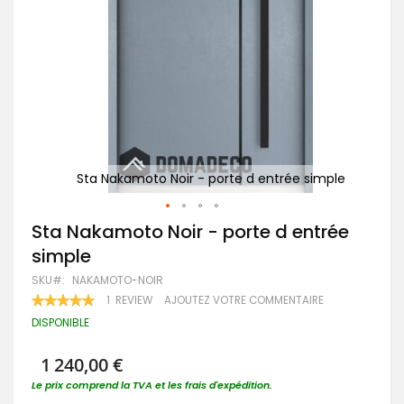
mple
Sta Nakamoto Noir - porte d entrée simple
Passer
Sta Nakamoto Noir - porte d entrée
au
simple
début
de
SKU
NAKAMOTO-NOIR
la
RATING:
1
REVIEW
AJOUTEZ VOTRE COMMENTAIRE
Galerie
100
100
% OF
d’images
DISPONIBLE
1 240,00 €
Le prix comprend la TVA et les frais d'expédition.