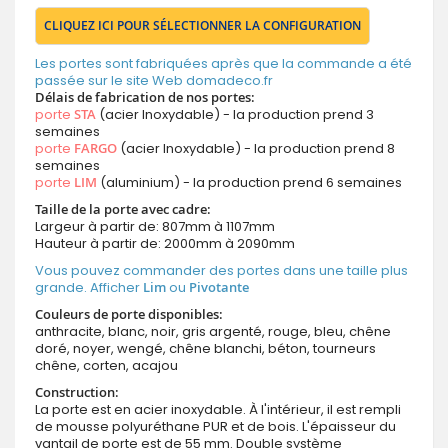
CLIQUEZ ICI POUR SÉLECTIONNER LA CONFIGURATION
Les portes sont fabriquées après que la commande a été
passée sur le site Web domadeco.fr
Délais de fabrication de nos portes:
porte
STA
(acier Inoxydable) - la production prend 3
semaines
porte
FARGO
(acier Inoxydable) - la production prend 8
semaines
porte
LIM
(aluminium) - la production prend 6 semaines
Taille de la porte avec cadre:
Largeur à partir de: 807mm à 1107mm
Hauteur à partir de: 2000mm à 2090mm
Vous pouvez commander des portes dans une taille plus
grande. Afficher
Lim
ou
Pivotante
Couleurs de porte disponibles:
anthracite, blanc, noir, gris argenté, rouge, bleu, chêne
doré, noyer, wengé, chêne blanchi, béton, tourneurs
chêne, corten, acajou
Construction:
La porte est en acier inoxydable. À l'intérieur, il est rempli
de mousse polyuréthane PUR et de bois. L'épaisseur du
vantail de porte est de 55 mm. Double système