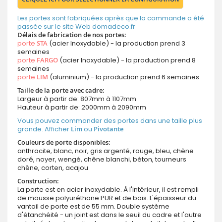
Les portes sont fabriquées après que la commande a été
passée sur le site Web domadeco.fr
Délais de fabrication de nos portes:
porte
STA
(acier Inoxydable) - la production prend 3
semaines
porte
FARGO
(acier Inoxydable) - la production prend 8
semaines
porte
LIM
(aluminium) - la production prend 6 semaines
Taille de la porte avec cadre:
Largeur à partir de: 807mm à 1107mm
Hauteur à partir de: 2000mm à 2090mm
Vous pouvez commander des portes dans une taille plus
grande. Afficher
Lim
ou
Pivotante
Couleurs de porte disponibles:
anthracite, blanc, noir, gris argenté, rouge, bleu, chêne
doré, noyer, wengé, chêne blanchi, béton, tourneurs
chêne, corten, acajou
Construction:
La porte est en acier inoxydable. À l'intérieur, il est rempli
de mousse polyuréthane PUR et de bois. L'épaisseur du
vantail de porte est de 55 mm. Double système
d'étanchéité - un joint est dans le seuil du cadre et l'autre