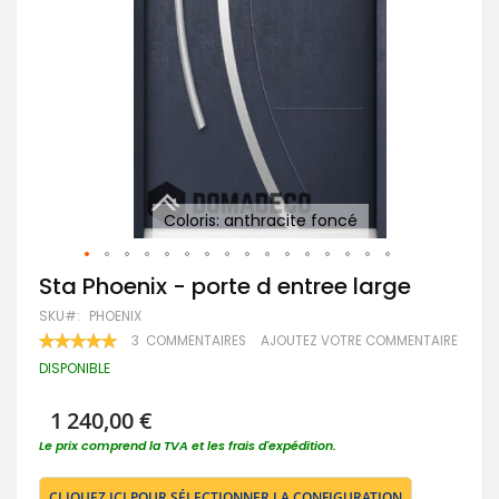
Coloris: anthracite foncé
Po
Passer
Sta Phoenix - porte d entree large
au
SKU
PHOENIX
début
de
RATING:
3
COMMENTAIRES
AJOUTEZ VOTRE COMMENTAIRE
100
100
la
% OF
DISPONIBLE
Galerie
d’images
1 240,00 €
Le prix comprend la TVA et les frais d'expédition.
CLIQUEZ ICI POUR SÉLECTIONNER LA CONFIGURATION