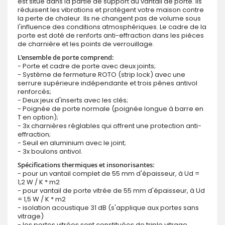
est situé dans la partie de support du vantail de porte. Ils
réduisent les vibrations et protègent votre maison contre
la perte de chaleur. Ils ne changent pas de volume sous
l'influence des conditions atmosphériques. Le cadre de la
porte est doté de renforts anti-effraction dans les pièces
de charnière et les points de verrouillage.
L'ensemble de porte comprend:
- Porte et cadre de porte avec deux joints;
- Système de fermeture ROTO (strip lock) avec une
serrure supérieure indépendante et trois pênes antivol
renforcés;
- Deux jeux d'inserts avec les clés;
- Poignée de porte normale (poignée longue à barre en
T en option);
- 3x charnières réglables qui offrent une protection anti-
effraction;
- Seuil en aluminium avec le joint;
- 3x boulons antivol.
Spécifications thermiques et insonorisantes:
- pour un vantail complet de 55 mm d'épaisseur, à Ud =
1,2 W / K * m2
- pour vantail de porte vitrée de 55 mm d'épaisseur, à Ud
= 1,5 W / K * m2
- isolation acoustique 31 dB (s'applique aux portes sans
vitrage)
- les portes vitrées sont constituées de triple vitrage.