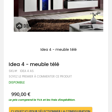
Idea 4 - meuble télé
Passer
au
Idea 4 - meuble télé
début
de
SKU
IDEA 4 AS.
la
Galerie
SOYEZ LE PREMIER À COMMENTER CE PRODUIT
d’images
DISPONIBLE
990,00 €
Le prix comprend la TVA et les frais d'expédition.
CLIQUEZ ICI POUR SÉLECTIONNER LA CONFIGURATION