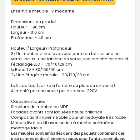
Ensemble meuble TV moderne
Dimensions du produit
Hauteur - 190 cm
Largeur - 310 cm
Profondeur - 40 cm
Hauteur/ Largeur/ Profondeur
3x Un meuble vitrine avec une porte en bois et une en
verre. Inclus : une tablette en verre, une tablette en bois et
l'éclairage LED - 170/40/29 cm
1x Banc TV - 30/160/40 cm
2x Une étagère murale - 20/120/20 cm
Le Kit de Led (se fixe à l'arrière du plateau en verre).
Alimenté par une seule prise secteur 220V.
Caractéristiques
Structure du meuble en MDF
Façades avants sont laquées haute brillance
Compositiont imperméable pour un nettoyafe très facile
Meuble livré en kit avec notice à monter soi-même,
montage facile
Les meubles sont emballés dans des paquets contenant des
instructions et des éléments requis pour l'auto-assemblage.