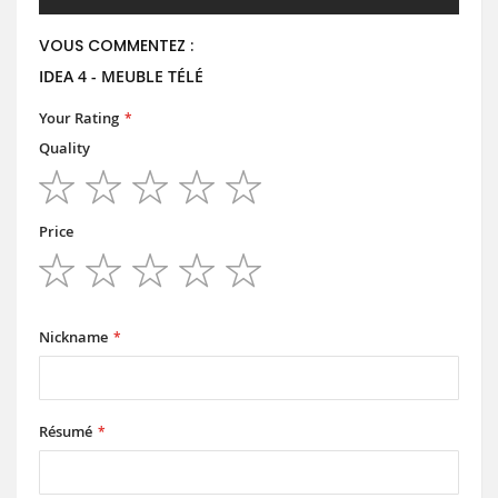
VOUS COMMENTEZ :
IDEA 4 - MEUBLE TÉLÉ
Your Rating
Quality
1
2
3
4
5
star
stars
stars
stars
stars
Price
1
2
3
4
5
star
stars
stars
stars
stars
Nickname
Résumé