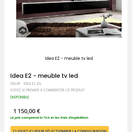
Idea E2 - meuble tv led
Passer
au
Idea E2 - meuble tv led
début
de
SKU
IDEA E2 AS.
la
Galerie
SOYEZ LE PREMIER À COMMENTER CE PRODUIT
d’images
DISPONIBLE
1 150,00 €
Le prix comprend la TVA et les frais d'expédition.
CLIQUEZ ICI POUR SÉLECTIONNER LA CONFIGURATION