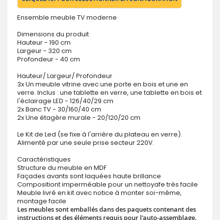
Ensemble meuble TV moderne
Dimensions du produit
Hauteur - 190 cm
Largeur - 320 cm
Profondeur - 40 cm
Hauteur/ Largeur/ Profondeur
3x Un meuble vitrine avec une porte en bois et une en
verre. Inclus : une tablette en verre, une tablette en bois et
l'éclairage LED - 126/40/29 cm
2x Banc TV - 30/160/40 cm
2x Une étagère murale - 20/120/20 cm
Le Kit de Led (se fixe à l'arrière du plateau en verre).
Alimenté par une seule prise secteur 220V.
Caractéristiques
Structure du meuble en MDF
Façades avants sont laquées haute brillance
Compositiont imperméable pour un nettoyafe très facile
Meuble livré en kit avec notice à monter soi-même,
montage facile
Les meubles sont emballés dans des paquets contenant des
instructions et des éléments requis pour l'auto-assemblage.