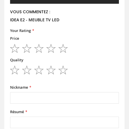
VOUS COMMENTEZ :
IDEA E2 - MEUBLE TV LED
Your Rating
Price
1
2
3
4
5
star
stars
stars
stars
stars
Quality
1
2
3
4
5
star
stars
stars
stars
stars
Nickname
Résumé