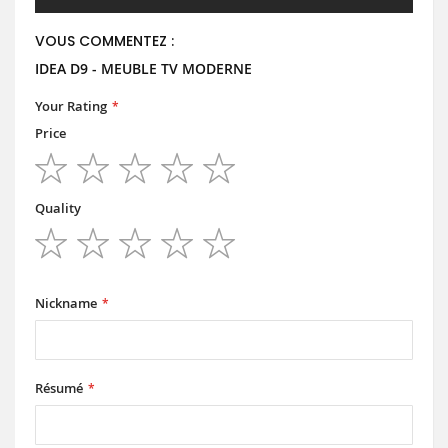
VOUS COMMENTEZ :
IDEA D9 - MEUBLE TV MODERNE
Your Rating
Price
1
2
3
4
5
star
stars
stars
stars
stars
Quality
1
2
3
4
5
star
stars
stars
stars
stars
Nickname
Résumé