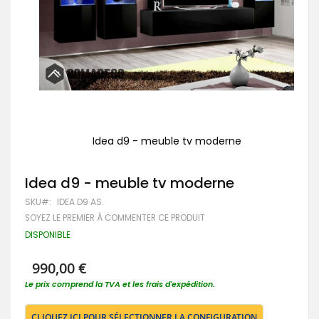
Idea d9 - meuble tv moderne
Passer
au
Idea d9 - meuble tv moderne
début
de
SKU
IDEA D9 AS.
la
Galerie
SOYEZ LE PREMIER À COMMENTER CE PRODUIT
d’images
DISPONIBLE
990,00 €
Le prix comprend la TVA et les frais d'expédition.
CLIQUEZ ICI POUR SÉLECTIONNER LA CONFIGURATION