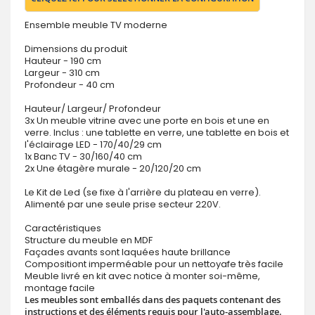
Ensemble meuble TV moderne
Dimensions du produit
Hauteur - 190 cm
Largeur - 310 cm
Profondeur - 40 cm
Hauteur/ Largeur/ Profondeur
3x Un meuble vitrine avec une porte en bois et une en
verre. Inclus : une tablette en verre, une tablette en bois et
l'éclairage LED - 170/40/29 cm
1x Banc TV - 30/160/40 cm
2x Une étagère murale - 20/120/20 cm
Le Kit de Led (se fixe à l'arrière du plateau en verre).
Alimenté par une seule prise secteur 220V.
Caractéristiques
Structure du meuble en MDF
Façades avants sont laquées haute brillance
Compositiont imperméable pour un nettoyafe très facile
Meuble livré en kit avec notice à monter soi-même,
montage facile
Les meubles sont emballés dans des paquets contenant des
instructions et des éléments requis pour l'auto-assemblage.